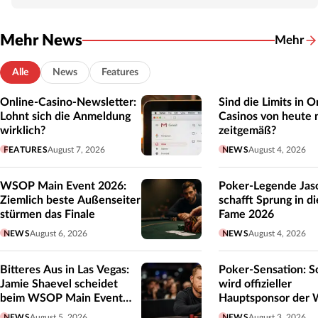
Mehr News
Mehr
Mehr N
Alle
News
Features
Online-Casino-Newsletter:
Sind die Limits in O
Lohnt sich die Anmeldung
Casinos von heute 
wirklich?
zeitgemäß?
FEATURES
August 7, 2026
NEWS
August 4, 2026
WSOP Main Event 2026:
Poker-Legende Jas
Ziemlich beste Außenseiter
schafft Sprung in di
stürmen das Finale
Fame 2026
NEWS
August 6, 2026
NEWS
August 4, 2026
Bitteres Aus in Las Vegas:
Poker-Sensation: S
Jamie Shaevel scheidet
wird offizieller
beim WSOP Main Event
Hauptsponsor der
auf Platz 7 aus
2026
NEWS
August 5, 2026
NEWS
August 3, 2026