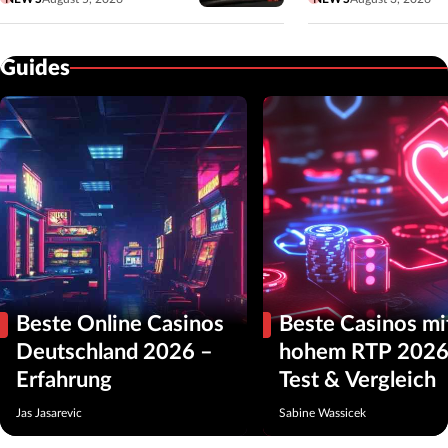
Guides
Beste Online Casinos
Beste Casinos mi
Deutschland 2026 –
hohem RTP 2026
Erfahrung
Test & Vergleich
Jas Jasarevic
Sabine Wassicek