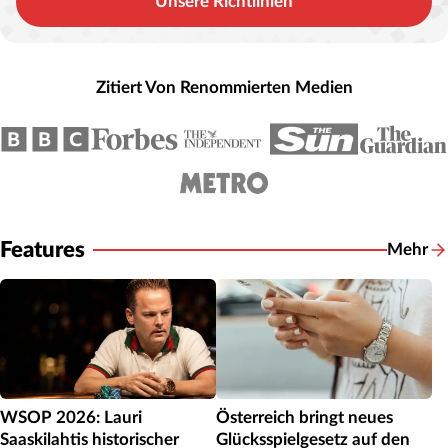
Unsere Richtlinien
Zitiert Von Renommierten Medien
Features
Mehr
Feature
WSOP 2026: Lauri
Österreich bringt neues
Saaskilahtis historischer
Glücksspielgesetz auf den