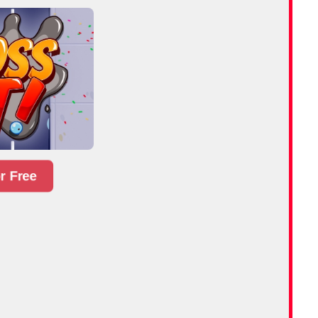
or Free