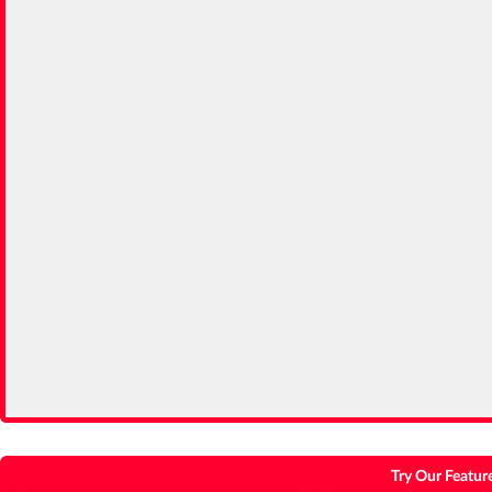
Try Our Featu