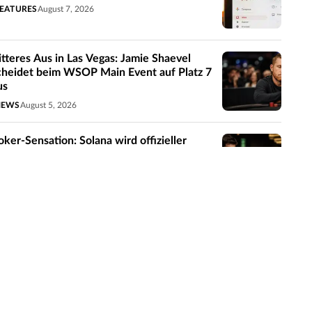
EATURES
August 7, 2026
itteres Aus in Las Vegas: Jamie Shaevel
cheidet beim WSOP Main Event auf Platz 7
us
NEWS
August 5, 2026
oker-Sensation: Solana wird offizieller
auptsponsor der WSOP 2026
NEWS
August 3, 2026
Sammlungen
News