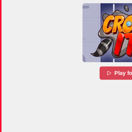
Play f