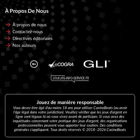
À Propos De Nous
À propos de nous
Contactez-nous
Directives éditoriales
Nos auteurs
Jouez de manière responsable
Vous devez être âgé d'au moins 18 ans pour utiliser CasinoBeats (ou avoir
l'âge légal dans votre juridiction). Veuillez vérifier que les jeux d'argent en
ligne sont légaux là où vous vivez avant de participer. Si vous avez des
inquiétudes concernant votre pratique des jeux d'argent, des organisations
professionnelles peuvent vous apporter leur soutien. Des conditions
générales s'appliquent. Tous droits réservés © 2018–2026 CasinoBeats