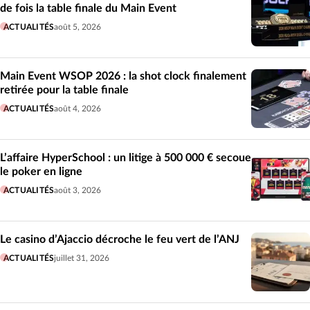
de fois la table finale du Main Event
ACTUALITÉS
août 5, 2026
Main Event WSOP 2026 : la shot clock finalement
retirée pour la table finale
ACTUALITÉS
août 4, 2026
L’affaire HyperSchool : un litige à 500 000 € secoue
le poker en ligne
ACTUALITÉS
août 3, 2026
Le casino d’Ajaccio décroche le feu vert de l’ANJ
ACTUALITÉS
juillet 31, 2026