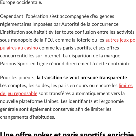
Europe occidentale.
Cependant, l’opération s’est accompagnée d’exigences
réglementaires imposées par Autorité de la concurrence.
L’institution souhaitait éviter toute confusion entre les activités
sous monopole de la FDJ, comme la loterie ou les
autres jeux po
pulaires au casino
comme les paris sportifs, et ses offres
concurrentielles sur internet. La disparition de la marque
Parions Sport en Ligne répond directement à cette contrainte.
Pour les joueurs,
la transition se veut presque transparente
.
Les comptes, les soldes, les paris en cours ou encore les
limites
de jeu reponsable
sont transférés automatiquement vers la
nouvelle plateforme Unibet. Les identifiants et l’ergonomie
générale sont également conservés afin de limiter les
changements d’habitudes.
Une offre poker et paris sportifs enrichie