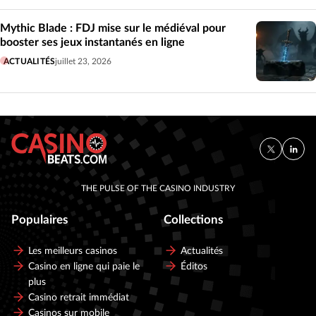
Mythic Blade : FDJ mise sur le médiéval pour
booster ses jeux instantanés en ligne
ACTUALITÉS
juillet 23, 2026
THE PULSE OF THE CASINO INDUSTRY
Populaires
Collections
Les meilleurs casinos
Actualités
Casino en ligne qui paie le
Éditos
plus
Casino retrait immédiat
Casinos sur mobile