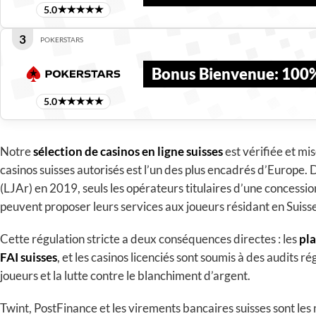
5.0
POKERSTARS
Bonus Bienvenue:
100%
5.0
Notre
sélection de casinos en ligne suisses
est vérifiée et mi
casinos suisses autorisés est l’un des plus encadrés d’Europe. D
(LJAr) en 2019, seuls les opérateurs titulaires d’une concessi
peuvent proposer leurs services aux joueurs résidant en Suisse
Cette régulation stricte a deux conséquences directes : les
pla
FAI suisses
, et les casinos licenciés sont soumis à des audits ré
joueurs et la lutte contre le blanchiment d’argent.
Twint, PostFinance et les virements bancaires suisses sont le