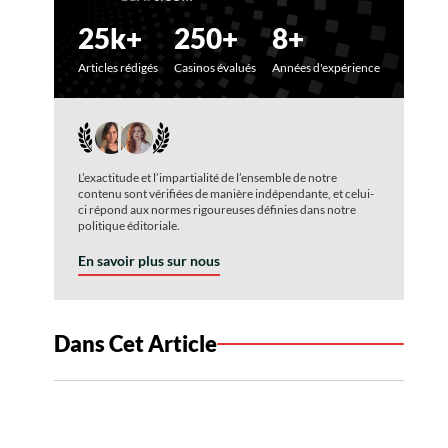
25k+
250+
8+
Articles rédigés
Casinos évalués
Années d'expérience
L’exactitude et l’impartialité de l’ensemble de notre
contenu sont vérifiées de manière indépendante, et celui-
ci répond aux normes rigoureuses définies dans notre
politique éditoriale.
En savoir plus sur nous
Dans Cet Article