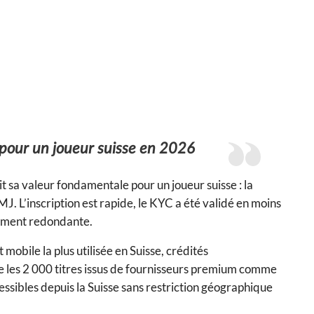
r pour un joueur suisse en 2026
 sa valeur fondamentale pour un joueur suisse : la
MJ. L’inscription est rapide, le KYC a été validé en moins
cument redondante.
bile la plus utilisée en Suisse, crédités
e les 2 000 titres issus de fournisseurs premium comme
sibles depuis la Suisse sans restriction géographique