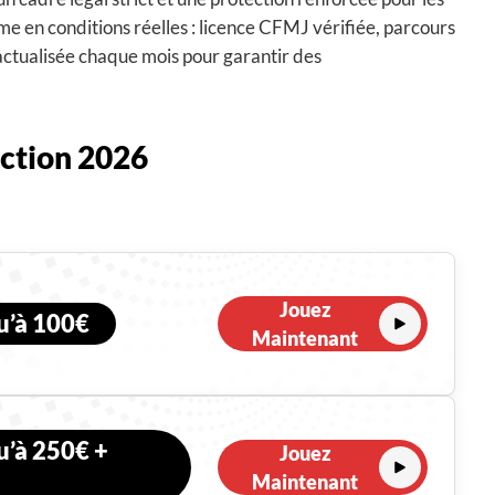
e en conditions réelles : licence CFMJ vérifiée, parcours
actualisée chaque mois pour garantir des
lection 2026
Jouez
u’à 100€
Maintenant
u’à 250€
+
Jouez
Maintenant