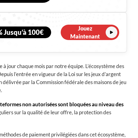
Jouez
 Jusqu’à 100€
Maintenant
se à jour chaque mois par notre équipe. L’écosystème des
epuis l’entrée en vigueur de la Loi sur les jeux d’argent
on délivrée par la Commission fédérale des maisons de jeu
.
teformes non autorisées sont bloquées au niveau des
guliers sur la qualité de leur offre, la protection des
s méthodes de paiement privilégiées dans cet écosystème,