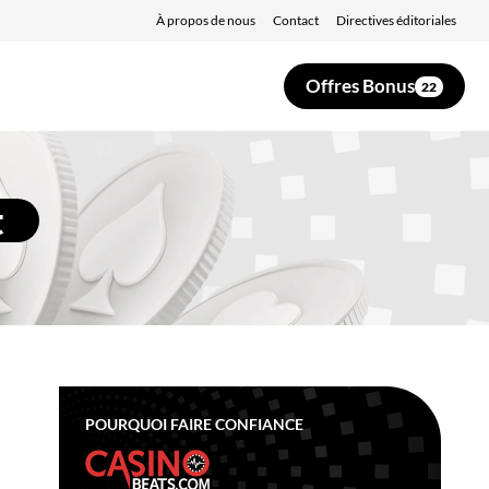
À propos de nous
Contact
Directives éditoriales
Offres Bonus
22
t
POURQUOI FAIRE CONFIANCE