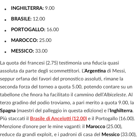
INGHILTERRA:
9.00
BRASILE:
12.00
PORTOGALLO:
16.00
MAROCCO:
25.00
MESSICO:
33.00
La quota dei francesi (2.75) testimonia una fiducia quasi
assoluta da parte degli scommettitori. L’
Argentina
di Messi,
seppur orfana dei favori del pronostico assoluti, rimane la
seconda forza del torneo a quota 5.00, potendo contare su un
tabellone che finora ha facilitato il cammino dell’
Albiceleste
. Al
terzo gradino del podio troviamo, a pari merito a quota 9.00, la
Spagna
(maestri del palleggio in questa edizione) e l’
Inghilterra
.
Più staccati il
Brasile di Ancelotti (12.00)
e il Portogallo (16.00).
Menzione d’onore per le mine vaganti: il
Marocco
(25.00),
reduce da grandi exploit, e i padroni di casa del
Messico
(33.00),