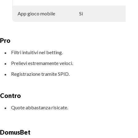
App gioco mobile
Si
Pro
Filtri intuitivi nel betting.
Prelievi estremamente veloci.
Registrazione tramite SPID.
Contro
Quote abbastanza risicate.
DomusBet