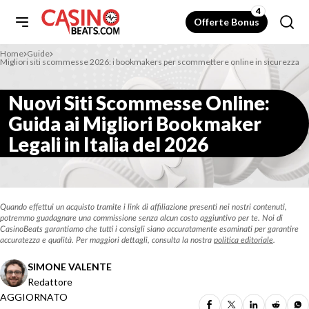
4
Offerte Bonus
Home
Guide
»
»
Migliori siti scommesse 2026: i bookmakers per scommettere online in sicurezza
Nuovi Siti Scommesse Online:
Guida ai Migliori Bookmaker
Legali in Italia del 2026
Quando effettui un acquisto tramite i link di affiliazione presenti nei nostri contenuti,
potremmo guadagnare una commissione senza alcun costo aggiuntivo per te. Noi di
CasinoBeats garantiamo che tutti i consigli siano accuratamente esaminati per garantire
accuratezza e qualità. Per maggiori dettagli, consulta la nostra
politica editoriale
.
SIMONE VALENTE
Redattore
AGGIORNATO