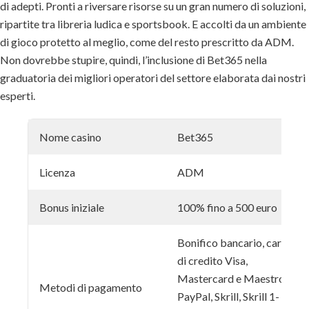
di adepti. Pronti a riversare risorse su un gran numero di soluzioni,
ripartite tra libreria ludica e sportsbook. E accolti da un ambiente
di gioco protetto al meglio, come del resto prescritto da ADM.
Non dovrebbe stupire, quindi, l’inclusione di Bet365 nella
graduatoria dei migliori operatori del settore elaborata dai nostri
esperti.
Nome casino
Bet365
Licenza
ADM
Bonus iniziale
100% fino a 500 euro
Bonifico bancario, carte
di credito Visa,
Mastercard e Maestro,
Metodi di pagamento
PayPal, Skrill, Skrill 1-