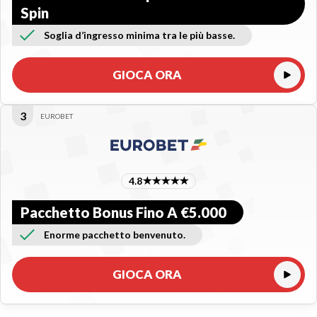
Spin
Soglia d’ingresso minima tra le più basse.
GIOCA ORA
EUROBET
4.8
Pacchetto Bonus Fino A
€5.000
Enorme pacchetto benvenuto.
GIOCA ORA