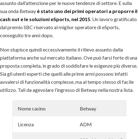
assunto dall’attenzione per le nuove tendenze di settore. E sulla
sua onda Betway
è stato uno dei primi operatori a proporre il
cash out e le soluzioni eSports, nel 2015
. Un lavoro gratificato
dal premio SBC riservato al miglior operatore di eSports,
conseguito tre anni dopo.
Non stupisce quindi eccessivamente il rilievo assunto dalla
piattaforma anche sul mercato italiano. Ove può farsi forte di una
proposta completa, in grado di soddisfare le esigenze più diverse.
Sia gli utenti esperti che quelli alle prime armi possono infatti
avvalersi di funzionalità complesse, ma al tempo stesso di facile
utilizzo. Tali da agevolare l’ingresso di Betway nella nostra lista.
Nome casino
Betway
Licenza
ADM