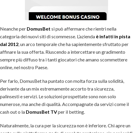
Neanche per
DomusBet
si può affermare che rientri nella
categoria dei nuovi siti di scommesse. L’azienda
è infatti in pista
dal 2012
, un arco temporale che ha sapientemente sfruttato per
affinare la sua offerta. Riuscendo a intercettare un gradimento
sempre più diffuso tra i tanti giocatori che amano scommettere
online, nel nostro Paese.
Per farlo, DomusBet ha puntato con molta forza sulla solidità,
derivante da un mix estremamente accorto tra sicurezza,
palinsesti e servizi. Le soluzioni prospettate sono non solo
numerose, ma anche di qualità. Accompagnate da servizi come il
cash out o la
DomusBet TV
per il betting.
Naturalmente, la cura per la sicurezza non è inferiore. Chi apre un