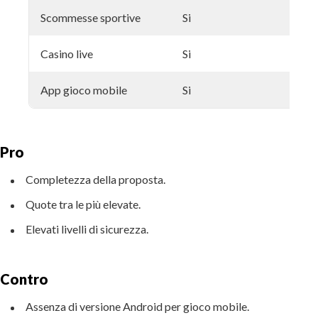
Scommesse sportive
Si
Casino live
Si
App gioco mobile
Si
Pro
Completezza della proposta.
Quote tra le più elevate.
Elevati livelli di sicurezza.
Contro
Assenza di versione Android per gioco mobile.