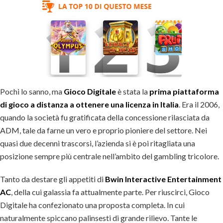
Pochi lo sanno, ma
Gioco Digitale
è stata la
prima piattaforma
di gioco a distanza a ottenere una licenza in Italia
. Era il 2006,
quando la società fu gratificata della concessione rilasciata da
ADM, tale da farne un vero e proprio pioniere del settore. Nei
quasi due decenni trascorsi, l’azienda si è poi ritagliata una
posizione sempre più centrale nell’ambito del gambling tricolore.
Tanto da destare gli appetiti di
Bwin Interactive Entertainment
AC
, della cui galassia fa attualmente parte. Per riuscirci, Gioco
Digitale ha confezionato una proposta completa. In cui
naturalmente spiccano palinsesti di grande rilievo. Tante le