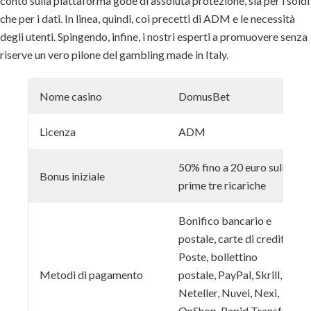
conto sulla piattaforma gode di assoluta protezione, sia per i soldi
che per i dati. In linea, quindi, coi precetti di ADM e le necessità
degli utenti. Spingendo, infine, i nostri esperti a promuovere senza
riserve un vero pilone del gambling made in Italy.
Nome casino
DomusBet
Licenza
ADM
50% fino a 20 euro sulle
Bonus iniziale
prime tre ricariche
Bonifico bancario e
postale, carte di credito
Poste, bollettino
Metodi di pagamento
postale, PayPal, Skrill,
Neteller, Nuvei, Nexi,
OnShop, Rapid Transfer,