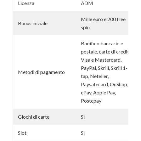
Licenza
ADM
Mille euro e 200 free
Bonus iniziale
spin
Bonifico bancario e
postale, carte di credito
Visa e Mastercard,
PayPal, Skrill, Skrill 1-
Metodi di pagamento
tap, Neteller,
Paysafecard, OnShop,
ePay, Apple Pay,
Postepay
Giochi di carte
Si
Slot
Si