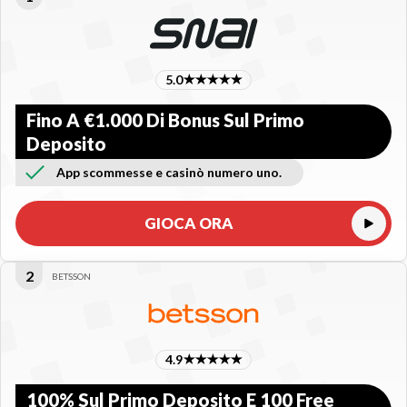
5.0
Fino A €1.000 Di Bonus Sul Primo
Deposito
App scommesse e casinò numero uno.
GIOCA ORA
BETSSON
4.9
100% Sul Primo Deposito E 100 Free