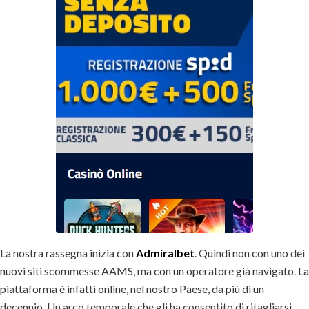
La nostra rassegna inizia con
Admiralbet
. Quindi non con uno dei
nuovi siti scommesse AAMS, ma con un operatore già navigato. La
piattaforma è infatti online, nel nostro Paese, da più di un
decennio. Un arco temporale che gli ha consentito di ritagliarsi