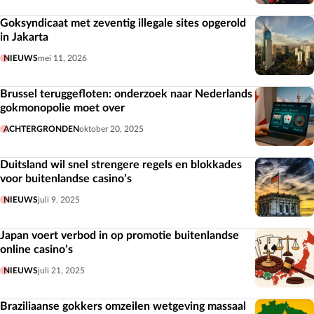
Goksyndicaat met zeventig illegale sites opgerold
in Jakarta
NIEUWS
mei 11, 2026
Brussel teruggefloten: onderzoek naar Nederlands
gokmonopolie moet over
ACHTERGRONDEN
oktober 20, 2025
Duitsland wil snel strengere regels en blokkades
voor buitenlandse casino’s
NIEUWS
juli 9, 2025
Japan voert verbod in op promotie buitenlandse
online casino’s
NIEUWS
juli 21, 2025
Braziliaanse gokkers omzeilen wetgeving massaal