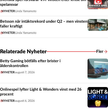
spelansvar
NYHETER
Linda Yamamoto
Betsson når intäktsrekord under Q2 – men vinsten
faller kraftigt
NYHETER
Linda Yamamoto
Relaterade Nyheter
Fler
Relate
Betty Gaming bötfälls efter brister i
ålderskontrollen
NYHETER
augusti 7, 2026
Onlinespel lyfter Light & Wonders vinst med 26
procent
NYHETER
augusti 6, 2026