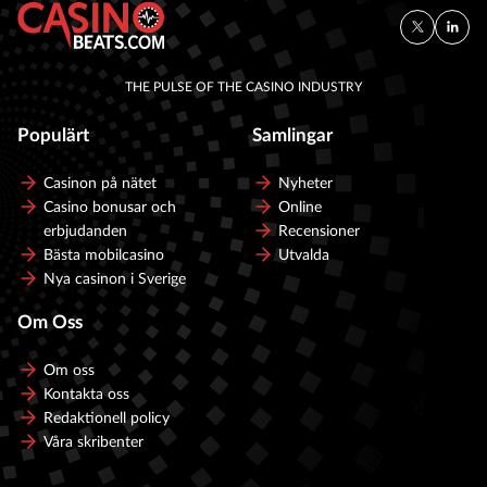
THE PULSE OF THE CASINO INDUSTRY
Populärt
Samlingar
Casinon på nätet
Nyheter
Casino bonusar och
Online
erbjudanden
Recensioner
Bästa mobilcasino
Utvalda
Nya casinon i Sverige
Om Oss
Om oss
Kontakta oss
Redaktionell policy
Våra skribenter