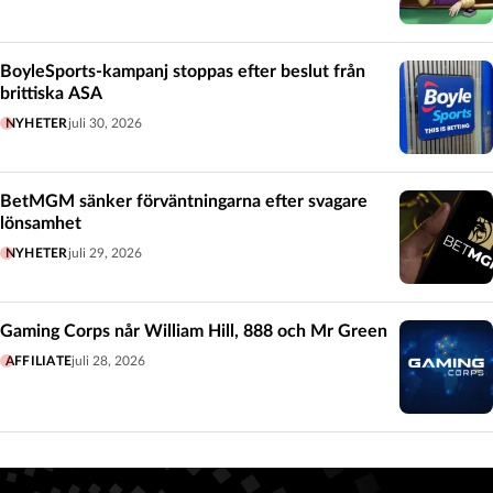
BoyleSports-kampanj stoppas efter beslut från
brittiska ASA
NYHETER
juli 30, 2026
BetMGM sänker förväntningarna efter svagare
lönsamhet
NYHETER
juli 29, 2026
Gaming Corps når William Hill, 888 och Mr Green
AFFILIATE
juli 28, 2026