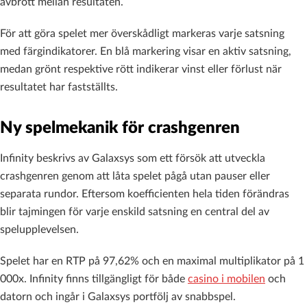
avbrott mellan resultaten.
För att göra spelet mer överskådligt markeras varje satsning
med färgindikatorer. En blå markering visar en aktiv satsning,
medan grönt respektive rött indikerar vinst eller förlust när
resultatet har fastställts.
Ny spelmekanik för crashgenren
Infinity beskrivs av Galaxsys som ett försök att utveckla
crashgenren genom att låta spelet pågå utan pauser eller
separata rundor. Eftersom koefficienten hela tiden förändras
blir tajmingen för varje enskild satsning en central del av
spelupplevelsen.
Spelet har en RTP på 97,62% och en maximal multiplikator på 1
000x. Infinity finns tillgängligt för både
casino i mobilen
och
datorn och ingår i Galaxsys portfölj av snabbspel.