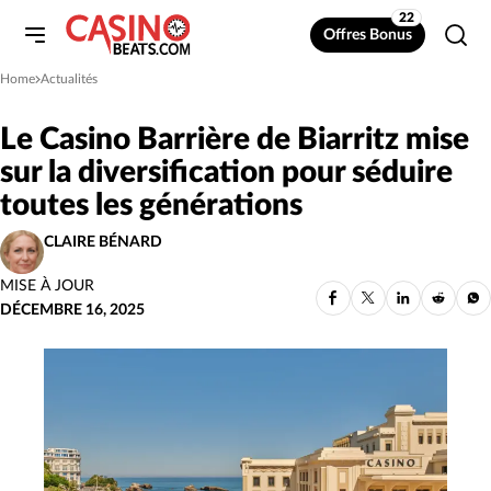
22
Offres Bonus
Home
Actualités
»
Le Casino Barrière de Biarritz mise
sur la diversification pour séduire
toutes les générations
CLAIRE BÉNARD
MISE À JOUR
DÉCEMBRE 16, 2025