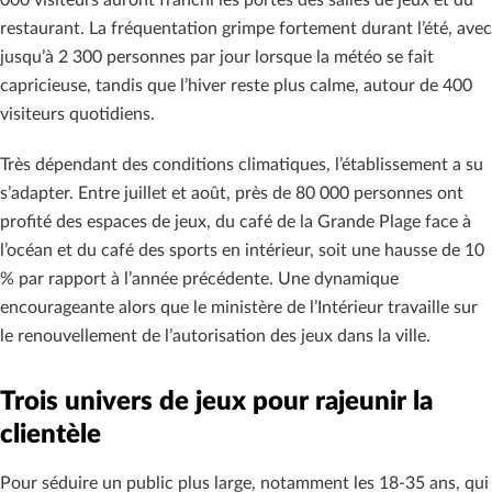
000 visiteurs auront franchi les portes des salles de jeux et du
restaurant. La fréquentation grimpe fortement durant l’été, avec
jusqu’à 2 300 personnes par jour lorsque la météo se fait
capricieuse, tandis que l’hiver reste plus calme, autour de 400
visiteurs quotidiens.
Très dépendant des conditions climatiques, l’établissement a su
s’adapter. Entre juillet et août, près de 80 000 personnes ont
profité des espaces de jeux, du café de la Grande Plage face à
l’océan et du café des sports en intérieur, soit une hausse de 10
% par rapport à l’année précédente. Une dynamique
encourageante alors que le ministère de l’Intérieur travaille sur
le renouvellement de l’autorisation des jeux dans la ville.
Trois univers de jeux pour rajeunir la
clientèle
Pour séduire un public plus large, notamment les 18-35 ans, qui