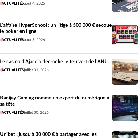
ACTUALITÉS
août 4, 2026
L’affaire HyperSchool : un litige à 500 000 € secoue
le poker en ligne
ACTUALITÉS
août 3, 2026
Le casino d’Ajaccio décroche le feu vert de l’ANJ
ACTUALITÉS
juillet 31, 2026
Banijay Gaming nomme un expert du numérique à
sa tête
ACTUALITÉS
juillet 30, 2026
Unibet : jusqu’à 30 000 € à partager avec les