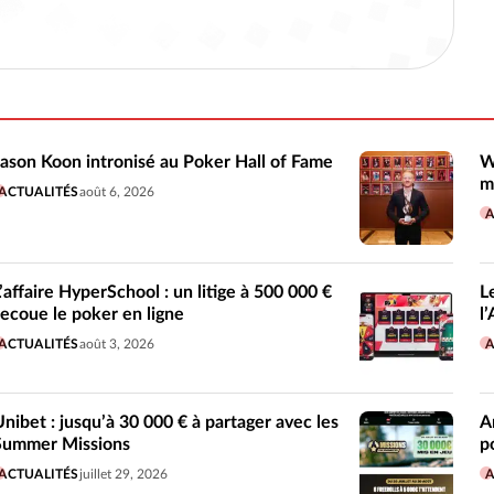
Jason Koon intronisé au Poker Hall of Fame
W
m
ACTUALITÉS
août 6, 2026
A
L’affaire HyperSchool : un litige à 500 000 €
L
secoue le poker en ligne
l
ACTUALITÉS
août 3, 2026
A
Unibet : jusqu’à 30 000 € à partager avec les
A
Summer Missions
p
ACTUALITÉS
juillet 29, 2026
A