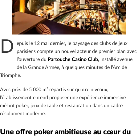
D
epuis le 12 mai dernier, le paysage des clubs de jeux
parisiens compte un nouvel acteur de premier plan avec
l’ouverture du
Partouche Casino Club
, installé avenue
de la Grande Armée, à quelques minutes de l’Arc de
Triomphe.
Avec près de 5 000 m² répartis sur quatre niveaux,
l’établissement entend proposer une expérience immersive
mêlant poker, jeux de table et restauration dans un cadre
résolument moderne.
Une offre poker ambitieuse au cœur du