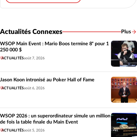
Actualités Connexes
Plus
Actual
WSOP Main Event : Mario Boos termine 8ᵉ pour 1
250 000 $
ACTUALITÉS
août 7, 2026
Jason Koon intronisé au Poker Hall of Fame
ACTUALITÉS
août 6, 2026
WSOP 2026 : un superordinateur simule un million
de fois la table finale du Main Event
ACTUALITÉS
août 5, 2026