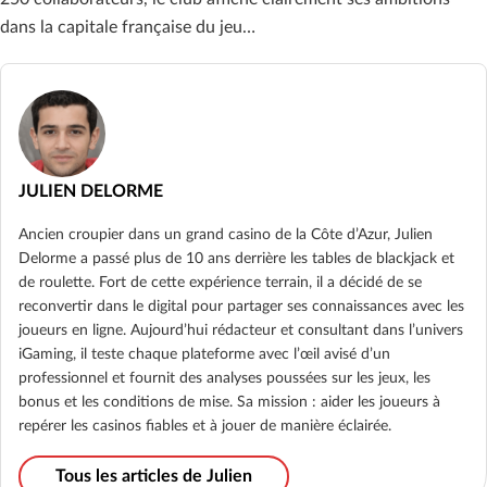
dans la capitale française du jeu…
JULIEN DELORME
Ancien croupier dans un grand casino de la Côte d’Azur, Julien
Delorme a passé plus de 10 ans derrière les tables de blackjack et
de roulette. Fort de cette expérience terrain, il a décidé de se
reconvertir dans le digital pour partager ses connaissances avec les
joueurs en ligne. Aujourd’hui rédacteur et consultant dans l’univers
iGaming, il teste chaque plateforme avec l’œil avisé d’un
professionnel et fournit des analyses poussées sur les jeux, les
bonus et les conditions de mise. Sa mission : aider les joueurs à
repérer les casinos fiables et à jouer de manière éclairée.
Tous les articles de Julien