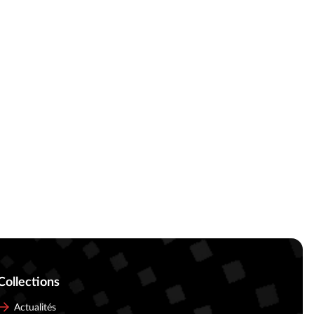
Collections
Actualités