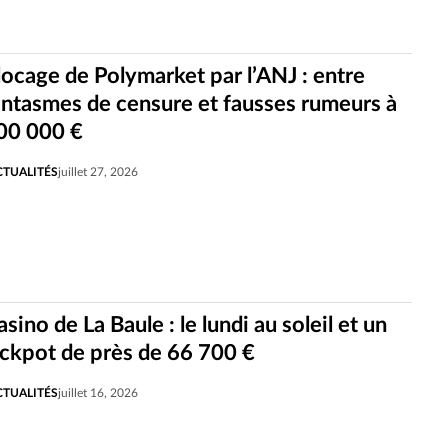
locage de Polymarket par l’ANJ : entre
antasmes de censure et fausses rumeurs à
00 000 €
CTUALITÉS
juillet 27, 2026
sino de La Baule : le lundi au soleil et un
ackpot de près de 66 700 €
CTUALITÉS
juillet 16, 2026