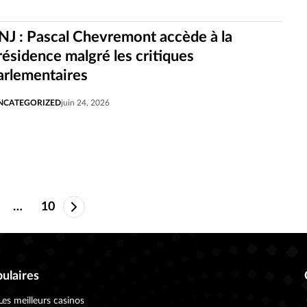
NJ : Pascal Chevremont accède à la
résidence malgré les critiques
arlementaires
NCATEGORIZED
juin 24, 2026
…
10
ulaires
Les meilleurs casinos