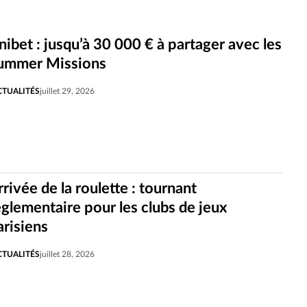
nibet : jusqu’à 30 000 € à partager avec les
ummer Missions
CTUALITÉS
juillet 29, 2026
rrivée de la roulette : tournant
églementaire pour les clubs de jeux
arisiens
CTUALITÉS
juillet 28, 2026