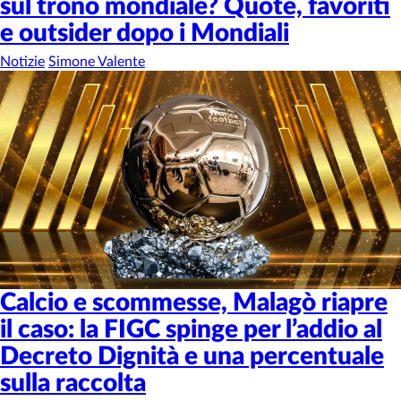
sul trono mondiale? Quote, favoriti
e outsider dopo i Mondiali
Notizie
Simone Valente
Calcio e scommesse, Malagò riapre
il caso: la FIGC spinge per l’addio al
Decreto Dignità e una percentuale
sulla raccolta