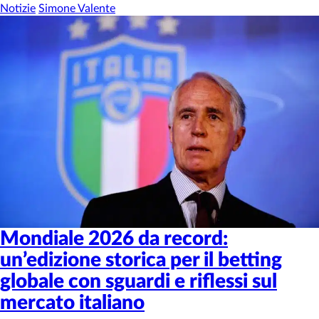
Notizie
Simone Valente
Mondiale 2026 da record:
un’edizione storica per il betting
globale con sguardi e riflessi sul
mercato italiano