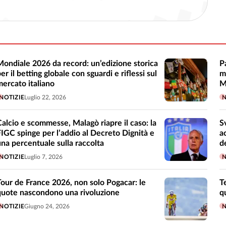
Mondiale 2026 da record: un’edizione storica
P
er il betting globale con sguardi e riflessi sul
m
mercato italiano
M
NOTIZIE
Luglio 22, 2026
N
Calcio e scommesse, Malagò riapre il caso: la
S
FIGC spinge per l’addio al Decreto Dignità e
a
una percentuale sulla raccolta
d
NOTIZIE
Luglio 7, 2026
N
Tour de France 2026, non solo Pogacar: le
T
quote nascondono una rivoluzione
q
NOTIZIE
Giugno 24, 2026
N