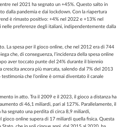
mentre nel 2021 ha segnato un +45%. Questo salto in
zato dalla pandemia e dai lockdown. Con la riapertura
il trend è rimasto positivo: +4% nel 2022 e +13% nel
 nelle preferenze degli italiani, indipendentemente dalla
o. La spesa per il gioco online, che nel 2012 era di 744
spiega che, di conseguenza, l’incidenza della spesa online
opo aver toccato punte del 24% durante il biennio
na crescita ancora più marcata, salendo dal 7% del 2013
testimonia che l’online è ormai diventato il canale
mento in atto. Tra il 2009 e il 2023, il gioco a distanza ha
n aumento di 46,1 miliardi, pari al 127%. Parallelamente, il
 ha segnato una perdita di circa 8,9 miliardi,
 gioco online supera di 17 miliardi quella fisica. Questa
o Stato, che in soli cinque anni, dal 2015 al 2020, ha