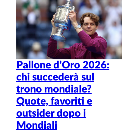
Pallone d’Oro 2026:
chi succederà sul
trono mondiale?
Quote, favoriti e
outsider dopo i
Mondiali