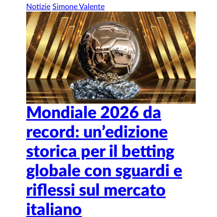
Notizie
Simone Valente
Mondiale 2026 da
record: un’edizione
storica per il betting
globale con sguardi e
riflessi sul mercato
italiano