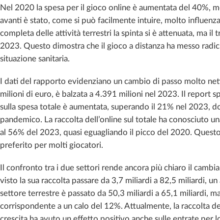
Nel 2020 la spesa per il gioco online è aumentata del 40%, 
avanti è stato, come si può facilmente intuire, molto influen
completa delle attività terrestri la spinta si è attenuata, ma 
2023. Questo dimostra che il gioco a distanza ha messo radici
situazione sanitaria.
I dati del rapporto evidenziano un cambio di passo molto nett
milioni di euro, è balzata a 4.391 milioni nel 2023. Il report 
sulla spesa totale è aumentata, superando il 21% nel 2023, d
pandemico. La raccolta dell’online sul totale ha conosciuto u
al 56% del 2023, quasi eguagliando il picco del 2020. Questo 
preferito per molti giocatori.
Il confronto tra i due settori rende ancora più chiaro il cambia
visto la sua raccolta passare da 3,7 miliardi a 82,5 miliardi, u
settore terrestre è passato da 50,3 miliardi a 65,1 miliardi, ma
corrispondente a un calo del 12%. Attualmente, la raccolta del
crescita ha avuto un effetto positivo anche sulle entrate per l