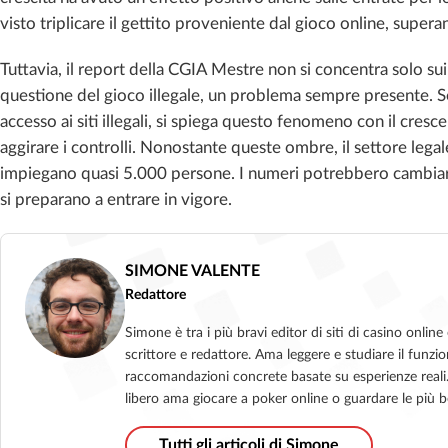
visto triplicare il gettito proveniente dal gioco online, supera
Tuttavia, il report della CGIA Mestre non si concentra solo su
questione del gioco illegale, un problema sempre presente. 
accesso ai siti illegali, si spiega questo fenomeno con il cresc
aggirare i controlli. Nonostante queste ombre, il settore legale
impiegano quasi 5.000 persone. I numeri potrebbero cambiare
si preparano a entrare in vigore.
SIMONE VALENTE
Redattore
Simone è tra i più bravi editor di siti di casino onl
scrittore e redattore. Ama leggere e studiare il funzio
raccomandazioni concrete basate su esperienze reali. I
libero ama giocare a poker online o guardare le più b
Tutti gli articoli di Simone