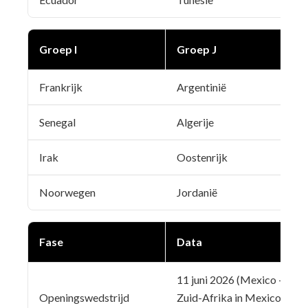
Groep I
Groep J
Frankrijk
Argentinië
Senegal
Algerije
Irak
Oostenrijk
Noorwegen
Jordanië
Fase
Data
11 juni 2026 (Mexico –
Openingswedstrijd
Zuid-Afrika in Mexico-