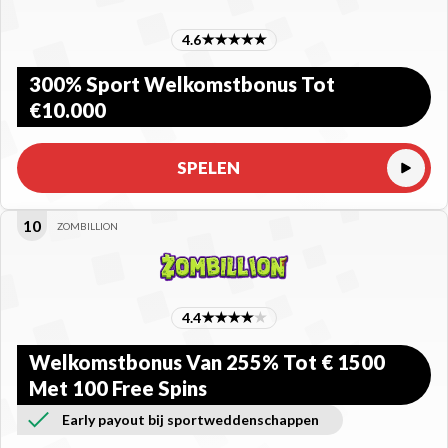
4.6
300% Sport
Welkomstbonus Tot
€10.000
SPELEN
ZOMBILLION
4.4
Welkomstbonus Van 255% Tot
€ 1500
Met 100 Free Spins
Early payout bij sportweddenschappen