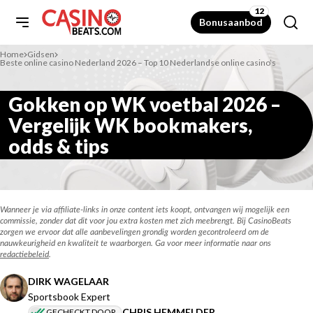
12
Bonusaanbod
Home
Gidsen
»
»
Beste online casino Nederland 2026 – Top 10 Nederlandse online casino’s
Gokken op WK voetbal 2026 –
Vergelijk WK bookmakers,
odds & tips
Wanneer je via affiliate-links in onze content iets koopt, ontvangen wij mogelijk een
commissie, zonder dat dit voor jou extra kosten met zich meebrengt. Bij CasinoBeats
zorgen we ervoor dat alle aanbevelingen grondig worden gecontroleerd om de
nauwkeurigheid en kwaliteit te waarborgen. Ga voor meer informatie naar ons
redactiebeleid
.
DIRK WAGELAAR
Sportsbook Expert
CHRIS HEMMELDER
GECHECKT DOOR