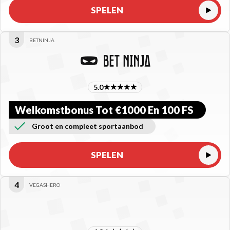
SPELEN
BETNINJA
5.0
Welkomstbonus Tot
€1000 En 100 FS
Groot en compleet sportaanbod
SPELEN
VEGASHERO