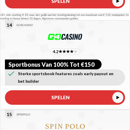
SPELEN
18+, min. storting: € 20, max. bet: gelijk aan het stortingsbedrag tot een maximum van € 150, rondspelen: 5x
storting en bonus binnen 30 dagen. Algemene voorwaarden gelden.
GO4CASINO
4.2
Sportbonus Van
100%
Tot
€150
Sterke sportsbook features zoals early payout en
bet builder
SPELEN
SPINPOLO