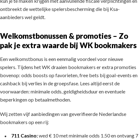
kun je te maken krijgen met aanvullende fiscale verplichtingen en
ontbreekt de wettelijke spelersbescherming die bij Ksa-
aanbieders wel geldt.
Welkomstbonussen & promoties – Zo
pak je extra waarde bij WK bookmakers
Een welkomstbonus is een eenmalig voordeel voor nieuwe
spelers. Tijdens het WK draaien bookmakers er extra promoties
bovenop: odds boosts op favorieten, free bets bij goal-events en
cashback bij verlies in de groepsfase. Lees altijd eerst de
voorwaarden: minimale odds, geldigheidsduur en eventuele
beperkingen op betaalmethoden.
Wij zetten vijf aanbiedingen van geverifieerde Nederlandse
bookmakers op een rij:
711 Casino:
wed € 10 met minimale odds 1.50 en ontvang 7