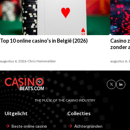
Top 10 online casino’s in België (2026)
Casino z
zonder 
augustus 6, 2026
Chris Hemmelder
augustus 6,
THE PULSE OF THE CASINO INDUSTRY
Uitgelicht
Collecties
Beste online casino
Achtergronden