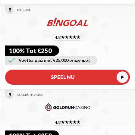
BINGOAL
4.8
100%
Tot
€250
Voetbalquiz met €25.000 prijzenpot
SPEEL NU
GOLDRUN CASINO
4.8