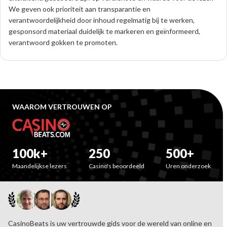
We geven ook prioriteit aan transparantie en
verantwoordelijkheid door inhoud regelmatig bij te werken,
gesponsord materiaal duidelijk te markeren en geïnformeerd,
verantwoord gokken te promoten.
WAAROM VERTROUWEN OP
100k+
250
500+
Maandelijkse lezers
Casino's beoordeeld
Uren onderzoek
CasinoBeats is uw vertrouwde gids voor de wereld van online en