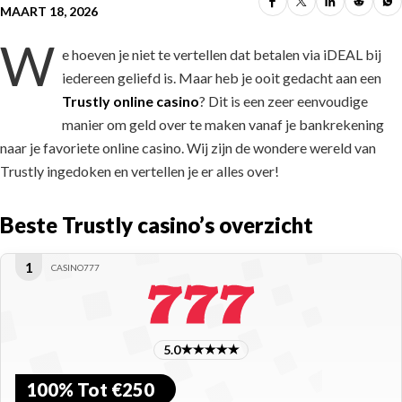
MAART 18, 2026
W
e hoeven je niet te vertellen dat betalen via iDEAL bij
iedereen geliefd is. Maar heb je ooit gedacht aan een
Trustly online casino
? Dit is een zeer eenvoudige
manier om geld over te maken vanaf je bankrekening
naar je favoriete online casino. Wij zijn de wondere wereld van
Trustly ingedoken en vertellen je er alles over!
Beste Trustly casino’s overzicht
CASINO777
5.0
100%
Tot
€250