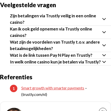
Veelgestelde vragen
Zijn betalingen via Trustly veilig in een online
casino?
Het is zeer veilig om stortingen via Trustly te doen. Het
Kan ik ook geld opnemen via Trustly online
platform werkt eenvoudig met je eigen bank en kent een
casinos?
zeer goede beveiliging. Zo hoef je geen account aan te
Het is helaas (nog) niet mogelijk om jezelf in een online
Wat zijn de voordelen van Trustly t.o.v. andere
maken en worden je gegevens niet gedeeld met het online
casino uit te laten betalen via Trustly. Wellicht dat het in de
betaalmogelijkheden?
casino.
toekomst mogelijk is om dit wel te doen. Het verrichten van
Trustly werkt eenvoudig en zeer veilig. De transacties
Wat is de link tussen Pay N Play en Trustly?
een storting is daarentegen geen enkel probleem.
verlopen via je Nederlandse bank, waardoor je ook geen
Trustly is de ontwikkelaar van de technologie die Pay N
In welk online casino kun je betalen via Trustly?
extra gegevens aan het online casino hoeft te verschaffen.
Play heet. Dit maakt het mogelijk om hierdoor casino
Een bekend Trustly casino is Lizaro. Daarnaast zijn er nog
Daarnaast worden stortingen razendsnel verwerkt.
zonder registratie te spelen. Je verricht een storting via je
talloze andere online casino’s zonder Cruks die je de
Referenties
Nederlandse bank, laat je automatisch verifiëren door
mogelijkheid geven om gebruik te maken van deze
Trustly en kunt meteen beginnen met het spelen van je
betaalmethode.
Smart growth with smarter payments
–
favoriete spellen.
(trustly.com/nl)