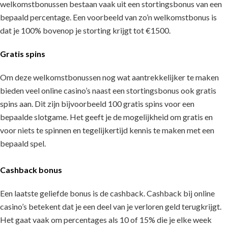
welkomstbonussen bestaan vaak uit een stortingsbonus van een
bepaald percentage. Een voorbeeld van zo’n welkomstbonus is
dat je 100% bovenop je storting krijgt tot €1500.
Gratis spins
Om deze welkomstbonussen nog wat aantrekkelijker te maken
bieden veel online casino’s naast een stortingsbonus ook gratis
spins aan. Dit zijn bijvoorbeeld 100 gratis spins voor een
bepaalde slotgame. Het geeft je de mogelijkheid om gratis en
voor niets te spinnen en tegelijkertijd kennis te maken met een
bepaald spel.
Cashback bonus
Een laatste geliefde bonus is de cashback. Cashback bij online
casino’s betekent dat je een deel van je verloren geld terugkrijgt.
Het gaat vaak om percentages als 10 of 15% die je elke week