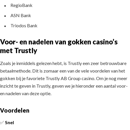
RegioBank
ASN Bank
Triodos Bank
Voor- en nadelen van gokken casino’s
met Trustly
Zoals je inmiddels gelezen hebt, is Trustly een zeer betrouwbare
betaalmethode. Dit is zomaar een van de vele voordelen van het
gokken bij je favoriete Trustly AB Group casino. Om je nog meer
inzicht te geven in Trustly, geven we je hieronder een aantal voor-
en nadelen van deze optie.
Voordelen
✅
Snel