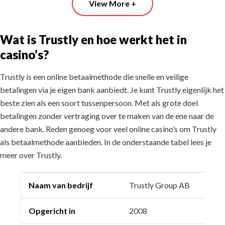
View More +
Wat is Trustly en hoe werkt het in
casino’s?
Trustly is een online betaalmethode die snelle en veilige
betalingen via je eigen bank aanbiedt. Je kunt Trustly eigenlijk het
beste zien als een soort tussenpersoon. Met als grote doel
betalingen zonder vertraging over te maken van de ene naar de
andere bank. Reden genoeg voor veel online casino’s om Trustly
als betaalmethode aanbieden. In de onderstaande tabel lees je
meer over Trustly.
Naam van bedrijf
Trustly Group AB
Opgericht in
2008