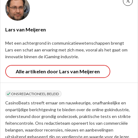
Lars van Meijeren
Met een achtergrond in communicatiewetenschappen brengt
Lars een schat aan ervaring met zich mee, vooral als het gaat om
innovatie binnen de iGaming industrie.
Alle artikelen door Lars van Meijeren
ONS REDACTIONEEL BELEID
CasinoBeats streeft ernaar om nauwkeurige, onafhankelijke en
onpartijdige berichtgeving te bieden over de online gokindustrie,
ondersteund door grondig onderzoek, praktische tests en strikte
feitencontrole. Ons redactieteam opereert los van commerciële
belangen, waardoor recensies, nieuws en aanbevelingen
uitsluitend gebaseerd zijn op verdienste en waarde voor de lezer.