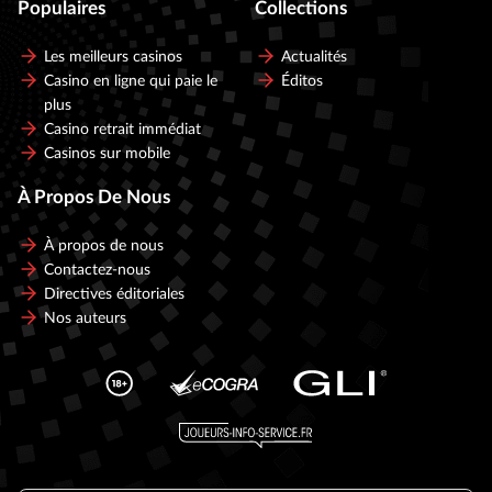
Populaires
Collections
Les meilleurs casinos
Actualités
Casino en ligne qui paie le
Éditos
plus
Casino retrait immédiat
Casinos sur mobile
À Propos De Nous
À propos de nous
Contactez-nous
Directives éditoriales
Nos auteurs