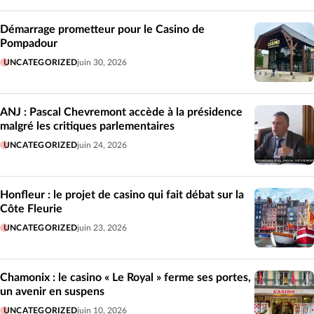
Démarrage prometteur pour le Casino de
Pompadour
UNCATEGORIZED
juin 30, 2026
ANJ : Pascal Chevremont accède à la présidence
malgré les critiques parlementaires
UNCATEGORIZED
juin 24, 2026
Honfleur : le projet de casino qui fait débat sur la
Côte Fleurie
UNCATEGORIZED
juin 23, 2026
Chamonix : le casino « Le Royal » ferme ses portes,
un avenir en suspens
UNCATEGORIZED
juin 10, 2026