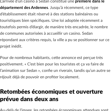
L’arrivée d’un casino à Sedan constitue une
première dans le
département des Ardennes
. Jusqu’à récemment, ce type
d’établissement était réservé à des stations balnéaires ou
touristiques bien spécifiques. Une loi adoptée récemment a
toutefois permis d’élargir, de manière très encadrée, le nombre
de communes autorisées à accueillir un casino. Sedan
répondant aux critères requis, la ville a pu se positionner sur ce
projet inédit.
Pour de nombreux habitants, cette annonce est perçue très
positivement. « C’est bien pour les touristes et ça va faire de
l’animation sur Sedan », confie un riverain, tandis qu’un autre se
réjouit déjà de pouvoir en profiter localement.
Retombées économiques et ouverture
prévue dans deux ans
Au-delà de l’image, les retombées économiques attendues sont