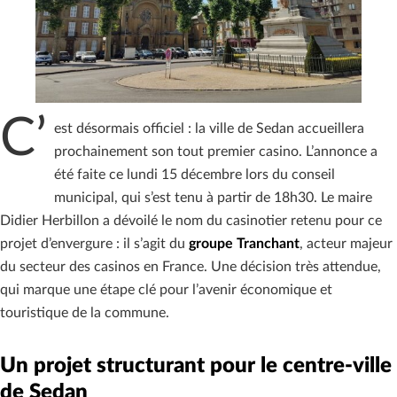
C’
est désormais officiel : la ville de Sedan accueillera
prochainement son tout premier casino. L’annonce a
été faite ce lundi 15 décembre lors du conseil
municipal, qui s’est tenu à partir de 18h30. Le maire
Didier Herbillon a dévoilé le nom du casinotier retenu pour ce
projet d’envergure : il s’agit du
groupe Tranchant
, acteur majeur
du secteur des casinos en France. Une décision très attendue,
qui marque une étape clé pour l’avenir économique et
touristique de la commune.
Un projet structurant pour le centre-ville
de Sedan