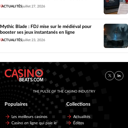
ACTUALITÉS
juillet 27, 2026
Mythic Blade : FDJ mise sur le médiéval pour
booster ses jeux instantanés en ligne
ACTUALITÉS
juillet 23, 2026
THE PULSE OF THE CASINO INDUSTRY
Populaires
Collections
Les meilleurs casinos
Actualités
Casino en ligne qui paie le
Éditos