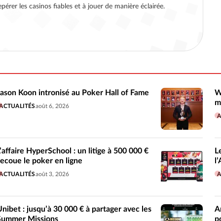
pérer les casinos fiables et à jouer de manière éclairée.
Jason Koon intronisé au Poker Hall of Fame
W
m
ACTUALITÉS
août 6, 2026
A
L’affaire HyperSchool : un litige à 500 000 €
L
secoue le poker en ligne
l
ACTUALITÉS
août 3, 2026
A
Unibet : jusqu’à 30 000 € à partager avec les
A
Summer Missions
p