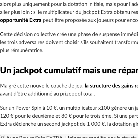
alors plus uniquement pour la dotation initiale, mais pour l
aller plus loin : si le multiplicateur du jackpot Extra obtenu res
opportunité Extra
peut être proposée aux joueurs pour enco
Cette décision collective crée une phase de suspense imméd
les trois adversaires doivent choisir s’ils souhaitent transfo
plus rémunératrice.
Un jackpot cumulatif mais une répart
Malgré cette nouvelle couche de jeu,
la structure des gains re
avant d’être additionné au prizepool total.
Sur un Power Spin à 10 €, un multiplicateur x100 génère un j
120 € pour le deuxième et 80 € pour le troisième. Si une part
Extra déclenche un second jackpot de 1 000 €, la dotation glo