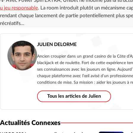
💡 Avec Power Spin EXTRA, Unibet ne modifie pas la structure
u jeu responsable
. La room introduit plutôt un mécanisme ca
rendant chaque lancement de partie potentiellement plus spe
récréatifs…
JULIEN DELORME
Ancien croupier dans un grand casino de la Côte d’Az
blackjack et de roulette. Fort de cette expérience terr
ses connaissances avec les joueurs en ligne. Aujourd’
chaque plateforme avec l’œil avisé d’un professionnel
conditions de mise. Sa mission : aider les joueurs à re
Tous les articles de Julien
Actualités Connexes