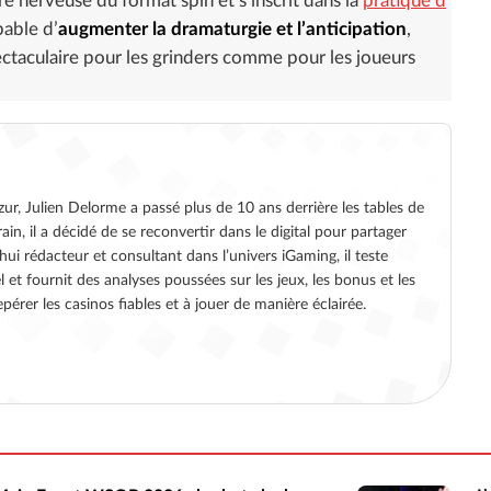
 nerveuse du format spin et s’inscrit dans la
pratique d
pable d’
augmenter la dramaturgie et l’anticipation
,
ctaculaire pour les grinders comme pour les joueurs
ur, Julien Delorme a passé plus de 10 ans derrière les tables de
ain, il a décidé de se reconvertir dans le digital pour partager
hui rédacteur et consultant dans l’univers iGaming, il teste
 et fournit des analyses poussées sur les jeux, les bonus et les
pérer les casinos fiables et à jouer de manière éclairée.