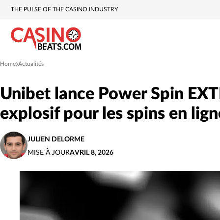
THE PULSE OF THE CASINO INDUSTRY
Home
Actualités
»
Unibet lance Power Spin EXT
explosif pour les spins en lign
JULIEN DELORME
MISE À JOUR
AVRIL 8, 2026