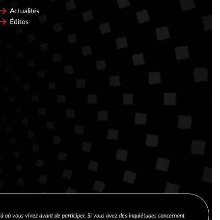
Actualités
Éditos
 là où vous vivez avant de participer. Si vous avez des inquiétudes concernant