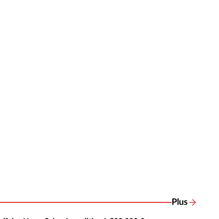
Plus
Actualités 