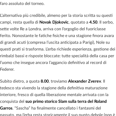
faro assoluto del torneo.
L’alternativa più credibile, almeno per la storia scritta su questi
campi, resta quella di
Novak Djokovic
, quotato a
4.50
. Il serbo,
sette volte Re a Londra, arriva con l’orgoglio del fuoriclasse
ferito. Nonostante le fatiche fisiche e una stagione finora avara
di grandi acuti (compresa l’uscita anticipata a Parigi), Nole su
questi prati si trasforma. L’erba richiede esperienza, gestione dei
rimbalzi bassi e risposte bloccate: tutte specialità della casa per
l’uomo che insegue ancora l’aggancio definitivo al record di
Federer.
Subito dietro, a quota
8.00
, troviamo
Alexander Zverev
. Il
tedesco sta vivendo la stagione della definitiva maturazione
interiore, fresco di quella liberazione mentale arrivata con la
conquista del
suo primo storico Slam sulla terra del Roland
Garros
. “Sascha” ha finalmente cancellato i fantasmi del
passato, ma l’erba resta storicamente il suo punto debole (non è