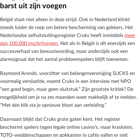
barst uit zijn voegen
België staat niet alleen in deze strijd. Ook in Nederland klinkt
steeds luider de roep om betere bescherming van gokkers. Het
Nederlandse zelfuitsluitingsregister Cruks heeft inmiddels
meer
dan 100.000 inschrijvingen.
Net als in België is dit enerzijds een
succesverhaal van bewustwording, maar anderzijds ook een
alarmsignaal dat het aantal probleemspelers blijft toenemen.
Raymond Aronds, voorzitter van belangenvereniging SLICKS en
voormalig verslaafde, noemt Cruks in een interview met NPO
“een goed begin, maar geen sluitstuk.” Zijn grootste kritiek? De
mogelijkheid om je na zes maanden weer makkelijk af te melden.
“Met één klik sta je opnieuw bloot aan verleiding.”
Daarnaast blijkt dat Cruks grote gaten kent. Het register
beschermt spelers tegen legale online casino’s, maar krasloten,
TOTO-weddenschappen en gokkasten in cafés vallen er niet