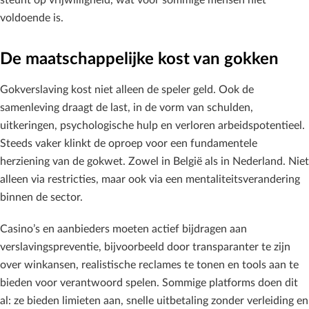
steunt op vrijwilligheid, wat voor sommige mensen niet
voldoende is.
De maatschappelijke kost van gokken
Gokverslaving kost niet alleen de speler geld. Ook de
samenleving draagt de last, in de vorm van schulden,
uitkeringen, psychologische hulp en verloren arbeidspotentieel.
Steeds vaker klinkt de oproep voor een fundamentele
herziening van de gokwet. Zowel in België als in Nederland. Niet
alleen via restricties, maar ook via een mentaliteitsverandering
binnen de sector.
Casino’s en aanbieders moeten actief bijdragen aan
verslavingspreventie, bijvoorbeeld door transparanter te zijn
over winkansen, realistische reclames te tonen en tools aan te
bieden voor verantwoord spelen. Sommige platforms doen dit
al: ze bieden limieten aan, snelle uitbetaling zonder verleiding en