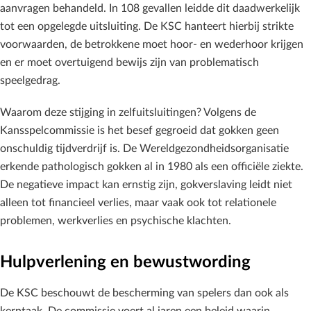
aanvragen behandeld. In 108 gevallen leidde dit daadwerkelijk
tot een opgelegde uitsluiting. De KSC hanteert hierbij strikte
voorwaarden, de betrokkene moet hoor- en wederhoor krijgen
en er moet overtuigend bewijs zijn van problematisch
speelgedrag.
Waarom deze stijging in zelfuitsluitingen? Volgens de
Kansspelcommissie is het besef gegroeid dat gokken geen
onschuldig tijdverdrijf is. De Wereldgezondheidsorganisatie
erkende pathologisch gokken al in 1980 als een officiële ziekte.
De negatieve impact kan ernstig zijn, gokverslaving leidt niet
alleen tot financieel verlies, maar vaak ook tot relationele
problemen, werkverlies en psychische klachten.
Hulpverlening en bewustwording
De KSC beschouwt de bescherming van spelers dan ook als