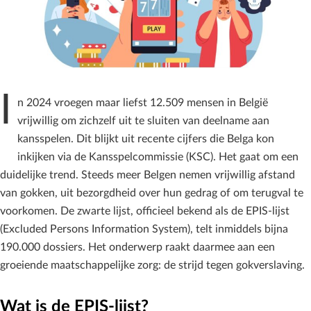
I
n 2024 vroegen maar liefst 12.509 mensen in België
vrijwillig om zichzelf uit te sluiten van deelname aan
kansspelen. Dit blijkt uit recente cijfers die Belga kon
inkijken via de Kansspelcommissie (KSC). Het gaat om een
duidelijke trend. Steeds meer Belgen nemen vrijwillig afstand
van gokken, uit bezorgdheid over hun gedrag of om terugval te
voorkomen. De zwarte lijst, officieel bekend als de EPIS-lijst
(Excluded Persons Information System), telt inmiddels bijna
190.000 dossiers. Het onderwerp raakt daarmee aan een
groeiende maatschappelijke zorg: de strijd tegen gokverslaving.
Wat is de EPIS-lijst?