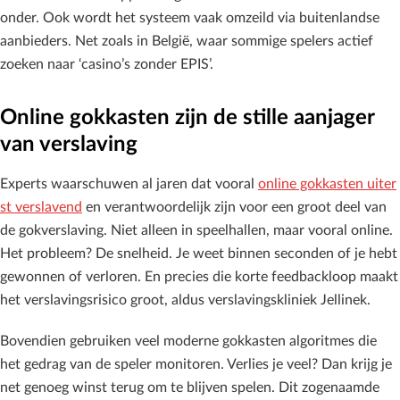
onder. Ook wordt het systeem vaak omzeild via buitenlandse
aanbieders. Net zoals in België, waar sommige spelers actief
zoeken naar ‘casino’s zonder EPIS’.
Online gokkasten zijn de stille aanjager
van verslaving
Experts waarschuwen al jaren dat vooral
online gokkasten uiter
st verslavend
en verantwoordelijk zijn voor een groot deel van
de gokverslaving. Niet alleen in speelhallen, maar vooral online.
Het probleem? De snelheid. Je weet binnen seconden of je hebt
gewonnen of verloren. En precies die korte feedbackloop maakt
het verslavingsrisico groot, aldus verslavingskliniek Jellinek.
Bovendien gebruiken veel moderne gokkasten algoritmes die
het gedrag van de speler monitoren. Verlies je veel? Dan krijg je
net genoeg winst terug om te blijven spelen. Dit zogenaamde