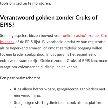
tools om gedrag te monitoren.
Verantwoord gokken zonder Cruks of
EPIS?
Sommige spelers kiezen bewust voor
online casino’s zonder Cru
ks check
of de EPIS-lijst. Bijvoorbeeld omdat ze hun registratie
als te beperkend ervaren, of omdat ze tijdelijk toegang willen
tot een breder spelaanbod. In dat geval is het essentieel om
extra waakzaam te zijn. Gokken zonder Cruks of EPIS kan, maar
vraagt om volwassenheid, discipline en kennis.
Een paar praktische tips:
Kies alleen betrouwbare, gereguleerde aanbieders met
een vergunning.
Stel je eigen stortingslimieten in, ook als het platform