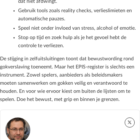
dat niet afdwingt.
Gebruik tools zoals reality checks, verlieslimieten en
automatische pauzes.
Speel niet onder invloed van stress, alcohol of emotie.
Stop op tijd en zoek hulp als je het gevoel hebt de
controle te verliezen.
De stijging in zelfuitsluitingen toont dat bewustwording rond
gokverslaving toeneemt. Maar het EPIS-register is slechts een
instrument. Zowel spelers, aanbieders als beleidsmakers
moeten samenwerken om gokken veilig en verantwoord te
houden. En voor wie ervoor kiest om buiten de lijsten om te
spelen. Doe het bewust, met grip en binnen je grenzen.