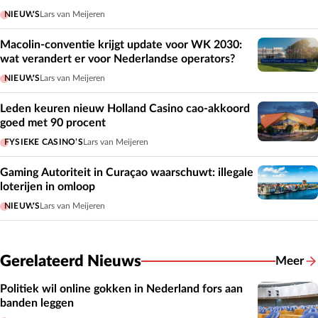
NIEUWS
Lars van Meijeren
Macolin-conventie krijgt update voor WK 2030:
wat verandert er voor Nederlandse operators?
NIEUWS
Lars van Meijeren
Leden keuren nieuw Holland Casino cao-akkoord
goed met 90 procent
FYSIEKE CASINO’S
Lars van Meijeren
Gaming Autoriteit in Curaçao waarschuwt: illegale
loterijen in omloop
NIEUWS
Lars van Meijeren
Gerelateerd Nieuws
Meer
Gerelat
Politiek wil online gokken in Nederland fors aan
banden leggen