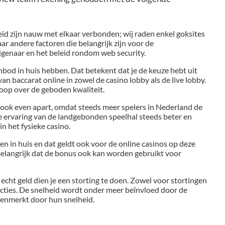
id zijn nauw met elkaar verbonden; wij raden enkel goksites
aar andere factoren die belangrijk zijn voor de
igenaar en het beleid rondom web security.
bod in huis hebben. Dat betekent dat je de keuze hebt uit
n baccarat online in zowel de casino lobby als de live lobby.
oop over de geboden kwaliteit.
ook even apart, omdat steeds meer spelers in Nederland de
de ervaring van de landgebonden speelhal steeds beter en
in het fysieke casino.
en in huis en dat geldt ook voor de online casinos op deze
t belangrijk dat de bonus ook kan worden gebruikt voor
echt geld dien je een storting te doen. Zowel voor stortingen
sacties. De snelheid wordt onder meer beïnvloed door de
kenmerkt door hun snelheid.