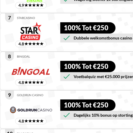
4.9
STARCASINO
100%
Tot
€250
Dubbele welkomstbonus casino é
4.8
BINGOAL
100%
Tot
€250
Voetbalquiz met €25.000 prijze
4.8
GOLDRUN CASINO
100%
Tot
€250
Dagelijks 10% bonus op storting
4.8