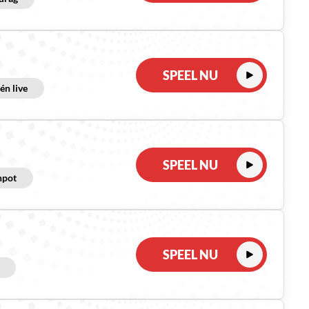
SPEEL NU
n live
SPEEL NU
npot
SPEEL NU