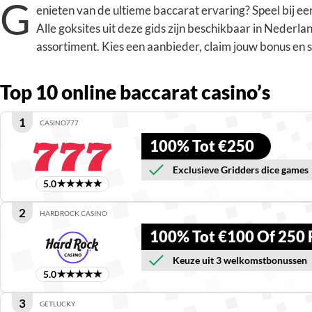
G
enieten van de ultieme baccarat ervaring? Speel bij e
Alle goksites uit deze gids zijn beschikbaar in Nederla
assortiment. Kies een aanbieder, claim jouw bonus en 
Top 10 online baccarat casino’s
CASINO777
100%
Tot
€250
Exclusieve Gridders dice games
5.0
HARDROCK CASINO
100%
Tot
€100
Of 250 
Keuze uit 3 welkomstbonussen
5.0
GETLUCKY