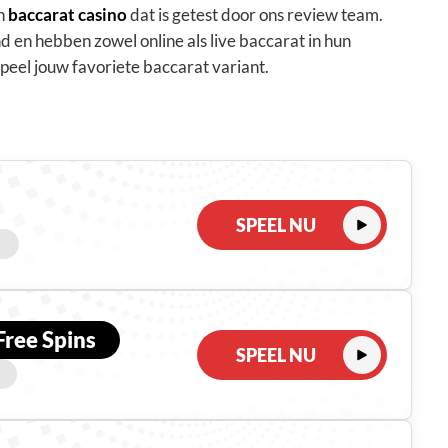
en
baccarat casino
dat is getest door ons review team.
nd en hebben zowel online als live baccarat in hun
speel jouw favoriete baccarat variant.
SPEEL NU
Free Spins
SPEEL NU