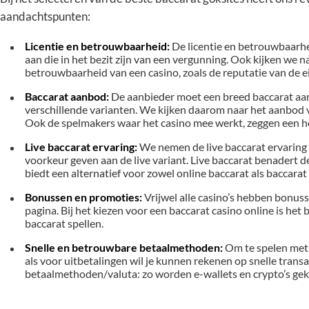
aandachtspunten:
Licentie en betrouwbaarheid:
De licentie en betrouwbaarhe
aan die in het bezit zijn van een vergunning. Ook kijken we n
betrouwbaarheid van een casino, zoals de reputatie van de e
Baccarat aanbod:
De aanbieder moet een breed baccarat aan
verschillende varianten. We kijken daarom naar het aanbod va
Ook de spelmakers waar het casino mee werkt, zeggen een h
Live baccarat ervaring:
We nemen de live baccarat ervaring 
voorkeur geven aan de live variant. Live baccarat benadert 
biedt een alternatief voor zowel online baccarat als baccarat 
Bonussen en promoties:
Vrijwel alle casino’s hebben bonuss
pagina. Bij het kiezen voor een baccarat casino online is he
baccarat spellen.
Snelle en betrouwbare betaalmethoden:
Om te spelen met 
als voor uitbetalingen wil je kunnen rekenen op snelle tran
betaalmethoden/valuta: zo worden e-wallets en crypto’s ge