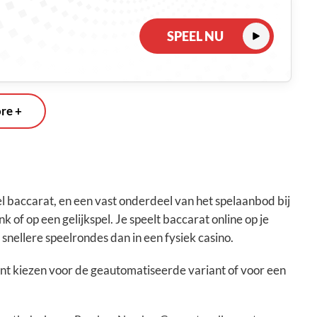
SPEEL NU
re +
pel baccarat, en een vast onderdeel van het spelaanbod bij
bank of op een gelijkspel. Je speelt baccarat online op je
 snellere speelrondes dan in een fysiek casino.
unt kiezen voor de geautomatiseerde variant of voor een