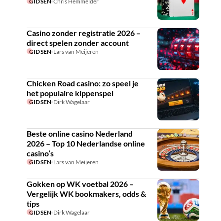
GIDSEN
Chris Hemmelder
Casino zonder registratie 2026 –
direct spelen zonder account
GIDSEN
Lars van Meijeren
Chicken Road casino: zo speel je
het populaire kippenspel
GIDSEN
Dirk Wagelaar
Beste online casino Nederland
2026 – Top 10 Nederlandse online
casino’s
GIDSEN
Lars van Meijeren
Gokken op WK voetbal 2026 –
Vergelijk WK bookmakers, odds &
tips
GIDSEN
Dirk Wagelaar