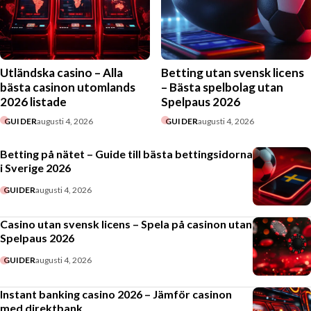
Utländska casino – Alla
Betting utan svensk licens
bästa casinon utomlands
– Bästa spelbolag utan
2026 listade
Spelpaus 2026
GUIDER
augusti 4, 2026
GUIDER
augusti 4, 2026
Betting på nätet – Guide till bästa bettingsidorna
i Sverige 2026
GUIDER
augusti 4, 2026
Casino utan svensk licens – Spela på casinon utan
Spelpaus 2026
GUIDER
augusti 4, 2026
Instant banking casino 2026 – Jämför casinon
med direktbank