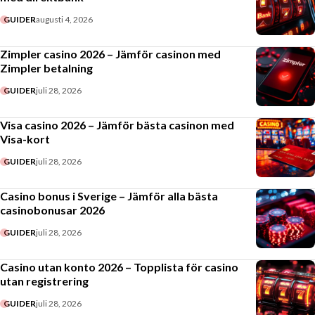
GUIDER
augusti 4, 2026
Zimpler casino 2026 – Jämför casinon med
Zimpler betalning
GUIDER
juli 28, 2026
Visa casino 2026 – Jämför bästa casinon med
Visa-kort
GUIDER
juli 28, 2026
Casino bonus i Sverige – Jämför alla bästa
casinobonusar 2026
GUIDER
juli 28, 2026
Casino utan konto 2026 – Topplista för casino
utan registrering
GUIDER
juli 28, 2026