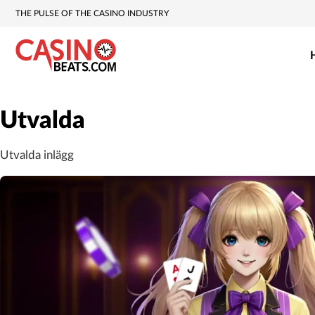
THE PULSE OF THE CASINO INDUSTRY
Utvalda
Utvalda inlägg