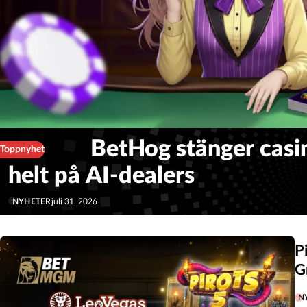
BetHog stänger casin
Toppnyhet
helt på AI-dealers
NYHETER
juli 31, 2026
P
G
N