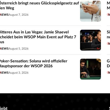
Österreich bringt neues Glücksspielgesetz auf
M
den Weg
M
NEWS
August 7, 2026
Bitteres Aus in Las Vegas: Jamie Shaevel
S
scheidet beim WSOP Main Event auf Platz 7
n
aus
NEWS
August 5, 2026
Poker-Sensation: Solana wird offizieller
G
Hauptsponsor der WSOP 2026
D
NEWS
August 3, 2026
iebt