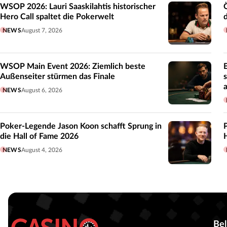
WSOP 2026: Lauri Saaskilahtis historischer
Hero Call spaltet die Pokerwelt
NEWS
August 7, 2026
WSOP Main Event 2026: Ziemlich beste
Außenseiter stürmen das Finale
NEWS
August 6, 2026
Poker-Legende Jason Koon schafft Sprung in
die Hall of Fame 2026
NEWS
August 4, 2026
Bel