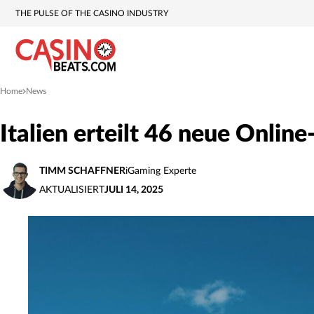
THE PULSE OF THE CASINO INDUSTRY
Home
News
»
Italien erteilt 46 neue Onlin
TIMM SCHAFFNER
iGaming Experte
AKTUALISIERT
JULI 14, 2025