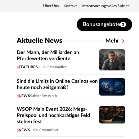
Über Uns
Kontakt
Verantwortungsvolles Spielen
Bonusangebote
3
Aktuelle News
Mehr
Der Mann, der Milliarden an
Pferdewetten verdiente
FEATURES
Julio Grossmüller
Sind die Limits in Online Casinos von
heute noch zeitgemäß?
NEWS
Sabine Wassicek
WSOP Main Event 2026: Mega-
Preispool und hochkarätiges Feld
stehen fest
NEWS
Julio Grossmüller