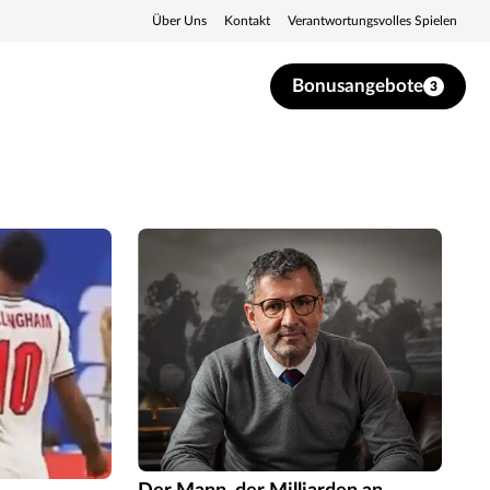
Über Uns
Kontakt
Verantwortungsvolles Spielen
Bonusangebote
3