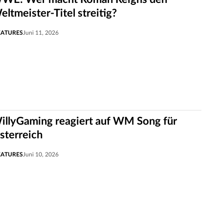
eltmeister-Titel streitig?
EATURES
Juni 11, 2026
illyGaming reagiert auf WM Song für
sterreich
EATURES
Juni 10, 2026