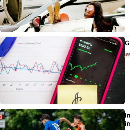
G
F
I
i