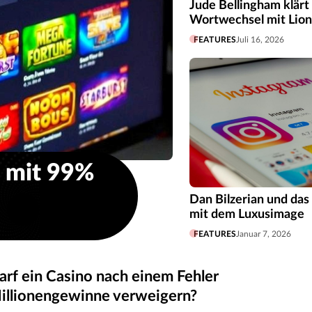
Jude Bellingham klärt
Wortwechsel mit Lion
FEATURES
Juli 16, 2026
s mit 99%
Dan Bilzerian und das
mit dem Luxusimage
FEATURES
Januar 7, 2026
arf ein Casino nach einem Fehler
illionengewinne verweigern?