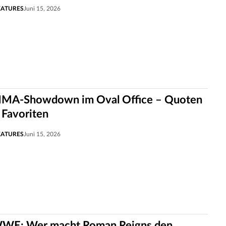
EATURES
Juni 15, 2026
MA-Showdown im Oval Office – Quoten
 Favoriten
EATURES
Juni 15, 2026
WE: Wer macht Roman Reigns den