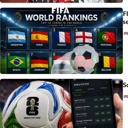
F
s
F
S
F