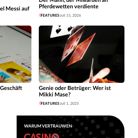
Der Mann, der Milliarden an
Pferdewetten verdiente
el Messi auf
FEATURES
Juli 15, 2026
 Geschäft
Genie oder Betrüger: Wer ist
Mikki Mase?
FEATURES
Juli 1, 2025
WARUM VERTRAUWEN