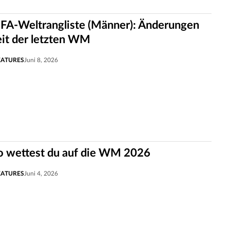
IFA-Weltrangliste (Männer): Änderungen
eit der letzten WM
EATURES
Juni 8, 2026
o wettest du auf die WM 2026
EATURES
Juni 4, 2026