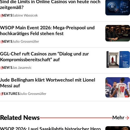
Sind die Limits in Online Casinos von heute noch
zeitgemäß?
NEWS
Sabine Wassicek
WSOP Main Event 2026: Mega-Preispool und
hochkarätiges Feld stehen fest
NEWS
Julio Grossmüller
GGL-Chef ruft Casinos zum “Dialog und zur
Kompromissbereitschaft” auf
NEWS
Jas Jasarevic
Jude Bellingham klärt Wortwechsel mit Lionel
Messi auf
FEATURES
Julio Grossmüller
Related News
Mehr
Related
WSOP 2026: Lauri Saaskilahtis historischer Hero