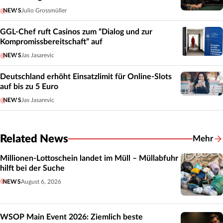
NEWS
Julio Grossmüller
GGL-Chef ruft Casinos zum “Dialog und zur
Kompromissbereitschaft” auf
NEWS
Jas Jasarevic
Deutschland erhöht Einsatzlimit für Online-Slots
auf bis zu 5 Euro
NEWS
Jas Jasarevic
Related News
Mehr
Related
Millionen-Lottoschein landet im Müll – Müllabfuhr
hilft bei der Suche
NEWS
August 6, 2026
WSOP Main Event 2026: Ziemlich beste