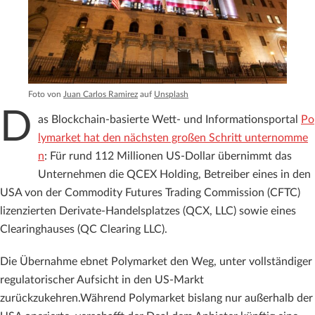
Foto von
Juan Carlos Ramirez
auf
Unsplash
D
as Blockchain-basierte Wett- und Informationsportal
Po
lymarket hat den nächsten großen Schritt unternomme
n
: Für rund 112 Millionen US-Dollar übernimmt das
Unternehmen die QCEX Holding, Betreiber eines in den
USA von der Commodity Futures Trading Commission (CFTC)
lizenzierten Derivate-Handelsplatzes (QCX, LLC) sowie eines
Clearinghauses (QC Clearing LLC).
Die Übernahme ebnet Polymarket den Weg, unter vollständiger
regulatorischer Aufsicht in den US-Markt
zurückzukehren.Während Polymarket bislang nur außerhalb der