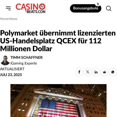
3
Bonusangebote
Home
News
»
Polymarket übernimmt lizenzierten
US-Handelsplatz QCEX für 112
Millionen Dollar
TIMM SCHAFFNER
iGaming Experte
AKTUALISIERT
JULI 23, 2025