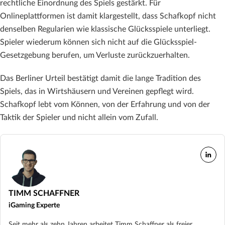
rechtliche Einordnung des Spiels gestärkt. Für
Onlineplattformen ist damit klargestellt, dass Schafkopf nicht
denselben Regularien wie klassische Glücksspiele unterliegt.
Spieler wiederum können sich nicht auf die Glücksspiel-
Gesetzgebung berufen, um Verluste zurückzuerhalten.
Das Berliner Urteil bestätigt damit die lange Tradition des
Spiels, das in Wirtshäusern und Vereinen gepflegt wird.
Schafkopf lebt vom Können, von der Erfahrung und von der
Taktik der Spieler und nicht allein vom Zufall.
TIMM SCHAFFNER
iGaming Experte
Seit mehr als zehn Jahren arbeitet Timm Schaffner als freier