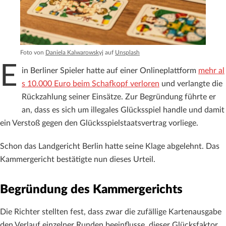
Foto von
Daniela Kalwarowskyj
auf
Unsplash
E
in Berliner Spieler hatte auf einer Onlineplattform
mehr al
s 10.000 Euro beim Schafkopf verloren
und verlangte die
Rückzahlung seiner Einsätze. Zur Begründung führte er
an, dass es sich um illegales Glücksspiel handle und damit
ein Verstoß gegen den Glücksspielstaatsvertrag vorliege.
Schon das Landgericht Berlin hatte seine Klage abgelehnt. Das
Kammergericht bestätigte nun dieses Urteil.
Begründung des Kammergerichts
Die Richter stellten fest, dass zwar die zufällige Kartenausgabe
den Verlauf einzelner Runden beeinflusse, dieser Glücksfaktor