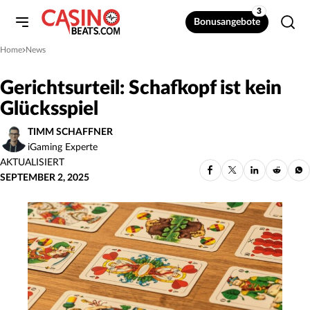
3
Bonusangebote
Home
News
»
Gerichtsurteil: Schafkopf ist kein
Glücksspiel
TIMM SCHAFFNER
iGaming Experte
AKTUALISIERT
SEPTEMBER 2, 2025