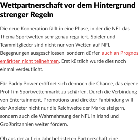
Wettpartnerschaft vor dem Hintergrund
strenger Regeln
Die neue Kooperation fällt in eine Phase, in der die NFL das
Thema Sportwetten sehr genau reguliert. Spieler und
Teammitglieder sind nicht nur von Wetten auf NFL-
Begegnungen ausgeschlossen, sondern dürfen
auch an Prognos
emärkten nicht teilnehmen
. Erst kürzlich wurde dies noch
einmal verdeutlicht.
Für Paddy Power eröffnet sich dennoch die Chance, das eigene
Profil im Sportwettenmarkt zu schärfen. Durch die Verbindung
von Entertainment, Promotions und direkter Fanbindung will
der Anbieter nicht nur die Reichweite der Marke steigern,
sondern auch die Wahrnehmung der NFL in Irland und
Großbritannien weiter fördern.
Ob aus der auf ein Jahr befristeten Partnerschaft eine