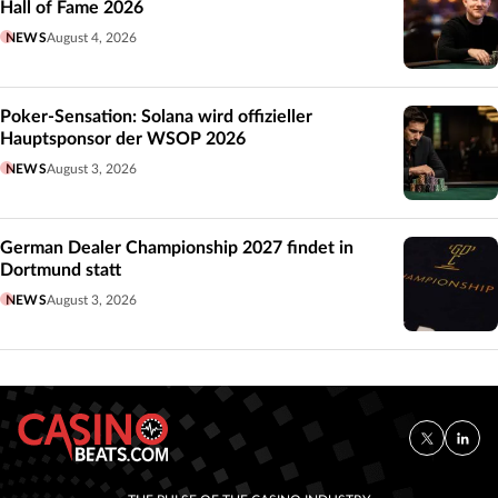
Hall of Fame 2026
NEWS
August 4, 2026
Poker-Sensation: Solana wird offizieller
Hauptsponsor der WSOP 2026
NEWS
August 3, 2026
German Dealer Championship 2027 findet in
Dortmund statt
NEWS
August 3, 2026