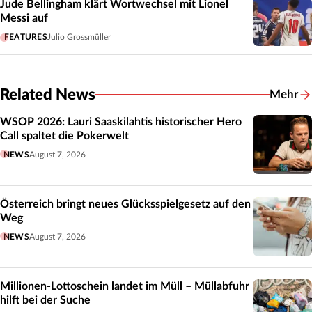
Jude Bellingham klärt Wortwechsel mit Lionel
Messi auf
FEATURES
Julio Grossmüller
Related News
Mehr
Related
WSOP 2026: Lauri Saaskilahtis historischer Hero
Call spaltet die Pokerwelt
NEWS
August 7, 2026
Österreich bringt neues Glücksspielgesetz auf den
Weg
NEWS
August 7, 2026
Millionen-Lottoschein landet im Müll – Müllabfuhr
hilft bei der Suche