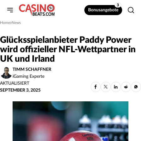
3
Bonusangebote
Home
News
»
Glücksspielanbieter Paddy Power
wird offizieller NFL-Wettpartner in
UK und Irland
TIMM SCHAFFNER
iGaming Experte
AKTUALISIERT
SEPTEMBER 3, 2025