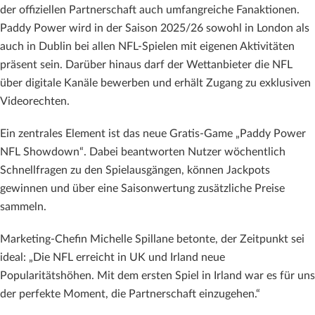
der offiziellen Partnerschaft auch umfangreiche Fanaktionen.
Paddy Power wird in der Saison 2025/26 sowohl in London als
auch in Dublin bei allen NFL-Spielen mit eigenen Aktivitäten
präsent sein. Darüber hinaus darf der Wettanbieter die NFL
über digitale Kanäle bewerben und erhält Zugang zu exklusiven
Videorechten.
Ein zentrales Element ist das neue Gratis-Game „Paddy Power
NFL Showdown“. Dabei beantworten Nutzer wöchentlich
Schnellfragen zu den Spielausgängen, können Jackpots
gewinnen und über eine Saisonwertung zusätzliche Preise
sammeln.
Marketing-Chefin Michelle Spillane betonte, der Zeitpunkt sei
ideal: „Die NFL erreicht in UK und Irland neue
Popularitätshöhen. Mit dem ersten Spiel in Irland war es für uns
der perfekte Moment, die Partnerschaft einzugehen.“