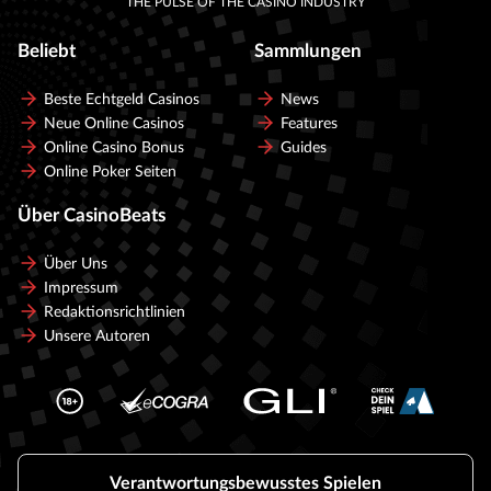
THE PULSE OF THE CASINO INDUSTRY
Beliebt
Sammlungen
Beste Echtgeld Casinos
News
Neue Online Casinos
Features
Online Casino Bonus
Guides
Online Poker Seiten
Über CasinoBeats
Über Uns
Impressum
Redaktionsrichtlinien
Unsere Autoren
Verantwortungsbewusstes Spielen