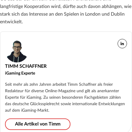
langfristige Kooperation wird, dürfte auch davon abhängen, wie
stark sich das Interesse an den Spielen in London und Dublin
entwickelt.
TIMM SCHAFFNER
iGaming Experte
Seit mehr als zehn Jahren arbeitet Timm Schaffner als freier
Redakteur für diverse Online-Magazine und gilt als anerkannter
Experte für iGaming. Zu seinen besonderen Fachgebieten zählen
das deutsche Glücksspielrecht sowie internationale Entwicklungen
auf dem iGaming-Markt.
Alle Artikel von Timm