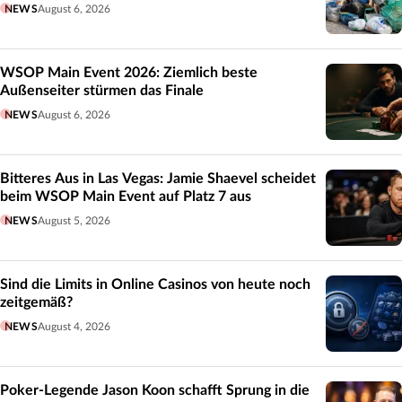
NEWS
August 6, 2026
WSOP Main Event 2026: Ziemlich beste
Außenseiter stürmen das Finale
NEWS
August 6, 2026
Bitteres Aus in Las Vegas: Jamie Shaevel scheidet
beim WSOP Main Event auf Platz 7 aus
NEWS
August 5, 2026
Sind die Limits in Online Casinos von heute noch
zeitgemäß?
NEWS
August 4, 2026
Poker-Legende Jason Koon schafft Sprung in die