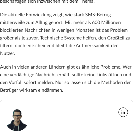
beschäftigen sich inzwischen mit dem Thema.
Die aktuelle Entwicklung zeigt, wie stark SMS-Betrug
mittlerweile zum Alltag gehört. Mit mehr als 600 Millionen
blockierten Nachrichten in wenigen Monaten ist das Problem
größer als je zuvor. Technische Systeme helfen, den Großteil zu
filtern, doch entscheidend bleibt die Aufmerksamkeit der
Nutzer.
Auch in vielen anderen Ländern gibt es ähnliche Probleme. Wer
eine verdächtige Nachricht erhält, sollte keine Links öffnen und
den Vorfall sofort melden. Nur so lassen sich die Methoden der
Betrüger wirksam eindämmen.