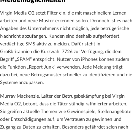
Meldemöglichkeiten
Virgin Media O2 setzt Filter ein, die mit maschinellem Lernen
arbeiten und neue Muster erkennen sollen. Dennoch ist es nach
Angaben des Unternehmens nicht möglich, jede betrügerische
Nachricht abzufangen. Kunden sind deshalb aufgefordert,
verdächtige SMS aktiv zu melden. Dafür steht in
Großbritannien die Kurzwahl 7726 zur Verfügung, die dem
Begriff „SPAM“ entspricht. Nutzer von iPhones können zudem
die Funktion „Report Junk“ verwenden. Jede Meldung trägt
dazu bei, neue Betrugsmuster schneller zu identifizieren und die
Systeme anzupassen.
Murray Mackenzie, Leiter der Betrugsbekämpfung bei Virgin
Media O2, betont, dass die Täter ständig raffinierter arbeiten.
Sie greifen aktuelle Themen wie Gewinnspiele, Stellenangebote
oder Entschädigungen auf, um Vertrauen zu gewinnen und
Zugang zu Daten zu erhalten. Besonders gefährdet seien nach