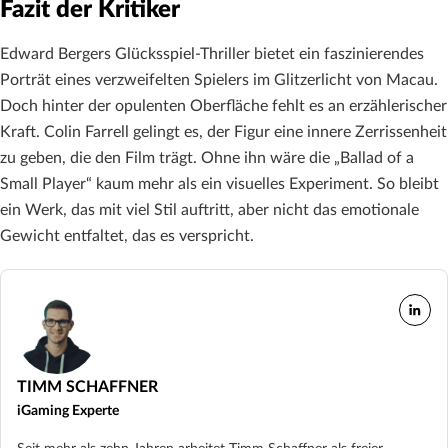
Fazit der Kritiker
Edward Bergers Glücksspiel-Thriller bietet ein faszinierendes
Porträt eines verzweifelten Spielers im Glitzerlicht von Macau.
Doch hinter der opulenten Oberfläche fehlt es an erzählerischer
Kraft. Colin Farrell gelingt es, der Figur eine innere Zerrissenheit
zu geben, die den Film trägt. Ohne ihn wäre die „Ballad of a
Small Player“ kaum mehr als ein visuelles Experiment. So bleibt
ein Werk, das mit viel Stil auftritt, aber nicht das emotionale
Gewicht entfaltet, das es verspricht.
TIMM SCHAFFNER
iGaming Experte