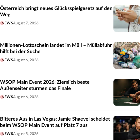
Österreich bringt neues Glücksspielgesetz auf den
Weg
NEWS
August 7, 2026
Millionen-Lottoschein landet im Müll – Müllabfuhr
hilft bei der Suche
NEWS
August 6, 2026
WSOP Main Event 2026: Ziemlich beste
Außenseiter stürmen das Finale
NEWS
August 6, 2026
Bitteres Aus in Las Vegas: Jamie Shaevel scheidet
beim WSOP Main Event auf Platz 7 aus
NEWS
August 5, 2026