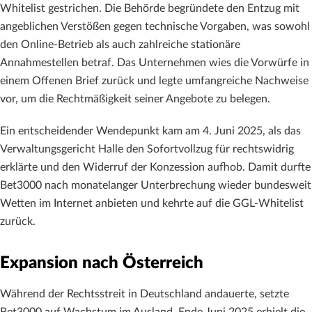
Whitelist gestrichen. Die Behörde begründete den Entzug mit
angeblichen Verstößen gegen technische Vorgaben, was sowohl
den Online-Betrieb als auch zahlreiche stationäre
Annahmestellen betraf. Das Unternehmen wies die Vorwürfe in
einem Offenen Brief zurück und legte umfangreiche Nachweise
vor, um die Rechtmäßigkeit seiner Angebote zu belegen.
Ein entscheidender Wendepunkt kam am 4. Juni 2025, als das
Verwaltungsgericht Halle den Sofortvollzug für rechtswidrig
erklärte und den Widerruf der Konzession aufhob. Damit durfte
Bet3000 nach monatelanger Unterbrechung wieder bundesweit
Wetten im Internet anbieten und kehrte auf die GGL-Whitelist
zurück.
Expansion nach Österreich
Während der Rechtsstreit in Deutschland andauerte, setzte