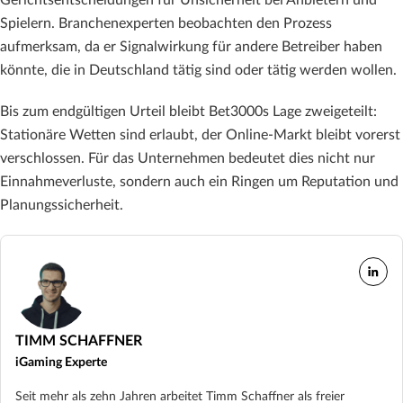
Gerichtsentscheidungen für Unsicherheit bei Anbietern und
Spielern. Branchenexperten beobachten den Prozess
aufmerksam, da er Signalwirkung für andere Betreiber haben
könnte, die in Deutschland tätig sind oder tätig werden wollen.
Bis zum endgültigen Urteil bleibt Bet3000s Lage zweigeteilt:
Stationäre Wetten sind erlaubt, der Online-Markt bleibt vorerst
verschlossen. Für das Unternehmen bedeutet dies nicht nur
Einnahmeverluste, sondern auch ein Ringen um Reputation und
Planungssicherheit.
TIMM SCHAFFNER
iGaming Experte
Seit mehr als zehn Jahren arbeitet Timm Schaffner als freier