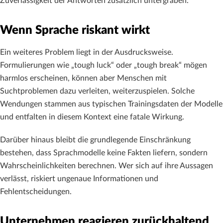
Zuverlässigkeit der Antworten zusätzlich untergraben.
Wenn Sprache riskant wirkt
Ein weiteres Problem liegt in der Ausdrucksweise.
Formulierungen wie „tough luck“ oder „tough break“ mögen
harmlos erscheinen, können aber Menschen mit
Suchtproblemen dazu verleiten, weiterzuspielen. Solche
Wendungen stammen aus typischen Trainingsdaten der Modelle
und entfalten in diesem Kontext eine fatale Wirkung.
Darüber hinaus bleibt die grundlegende Einschränkung
bestehen, dass Sprachmodelle keine Fakten liefern, sondern
Wahrscheinlichkeiten berechnen. Wer sich auf ihre Aussagen
verlässt, riskiert ungenaue Informationen und
Fehlentscheidungen.
Unternehmen reagieren zurückhaltend