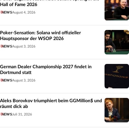
Hall of Fame 2026
NEWS
August 4, 2026
Poker-Sensation: Solana wird offizieller
Hauptsponsor der WSOP 2026
NEWS
August 3, 2026
German Dealer Championship 2027 findet in
Dortmund statt
NEWS
August 3, 2026
Aleks Borovkov triumphiert beim GGMillion$ und
räumt dick ab
NEWS
Juli 31, 2026