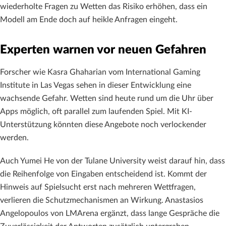
wiederholte Fragen zu Wetten das Risiko erhöhen, dass ein
Modell am Ende doch auf heikle Anfragen eingeht.
Experten warnen vor neuen Gefahren
Forscher wie Kasra Ghaharian vom International Gaming
Institute in Las Vegas sehen in dieser Entwicklung eine
wachsende Gefahr. Wetten sind heute rund um die Uhr über
Apps möglich, oft parallel zum laufenden Spiel. Mit KI-
Unterstützung könnten diese Angebote noch verlockender
werden.
Auch Yumei He von der Tulane University weist darauf hin, dass
die Reihenfolge von Eingaben entscheidend ist. Kommt der
Hinweis auf Spielsucht erst nach mehreren Wettfragen,
verlieren die Schutzmechanismen an Wirkung. Anastasios
Angelopoulos von LMArena ergänzt, dass lange Gespräche die