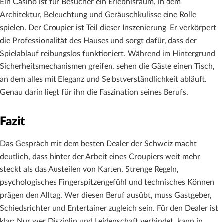
Ein Casino ist für Besucher ein Erlebnisraum, in dem
Architektur, Beleuchtung und Geräuschkulisse eine Rolle
spielen. Der Croupier ist Teil dieser Inszenierung. Er verkörpert
die Professionalität des Hauses und sorgt dafür, dass der
Spielablauf reibungslos funktioniert. Während im Hintergrund
Sicherheitsmechanismen greifen, sehen die Gäste einen Tisch,
an dem alles mit Eleganz und Selbstverständlichkeit abläuft.
Genau darin liegt für ihn die Faszination seines Berufs.
Fazit
Das Gespräch mit dem besten Dealer der Schweiz macht
deutlich, dass hinter der Arbeit eines Croupiers weit mehr
steckt als das Austeilen von Karten. Strenge Regeln,
psychologisches Fingerspitzengefühl und technisches Können
prägen den Alltag. Wer diesen Beruf ausübt, muss Gastgeber,
Schiedsrichter und Entertainer zugleich sein. Für den Dealer ist
klar: Nur wer Disziplin und Leidenschaft verbindet, kann in