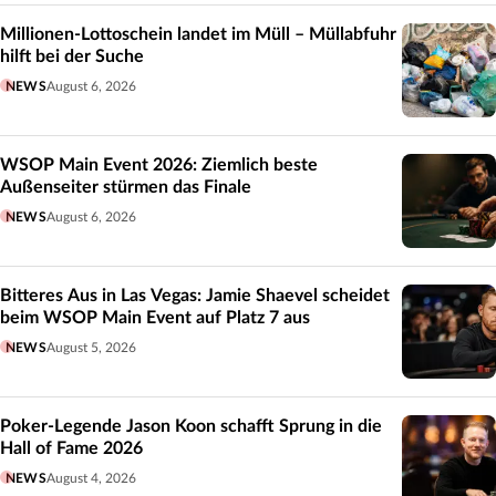
Millionen-Lottoschein landet im Müll – Müllabfuhr
hilft bei der Suche
NEWS
August 6, 2026
WSOP Main Event 2026: Ziemlich beste
Außenseiter stürmen das Finale
NEWS
August 6, 2026
Bitteres Aus in Las Vegas: Jamie Shaevel scheidet
beim WSOP Main Event auf Platz 7 aus
NEWS
August 5, 2026
Poker-Legende Jason Koon schafft Sprung in die
Hall of Fame 2026
NEWS
August 4, 2026