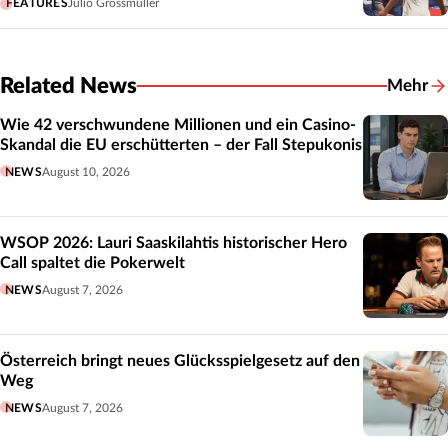
FEATURES
Julio Grossmüller
Related News
Mehr
Related
Wie 42 verschwundene Millionen und ein Casino-
Skandal die EU erschütterten – der Fall Stepukonis
NEWS
August 10, 2026
WSOP 2026: Lauri Saaskilahtis historischer Hero
Call spaltet die Pokerwelt
NEWS
August 7, 2026
Österreich bringt neues Glücksspielgesetz auf den
Weg
NEWS
August 7, 2026