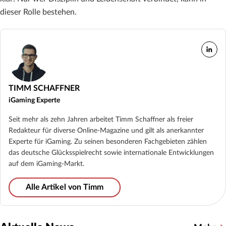
dieser Rolle bestehen.
TIMM SCHAFFNER
iGaming Experte
Seit mehr als zehn Jahren arbeitet Timm Schaffner als freier
Redakteur für diverse Online-Magazine und gilt als anerkannter
Experte für iGaming. Zu seinen besonderen Fachgebieten zählen
das deutsche Glücksspielrecht sowie internationale Entwicklungen
auf dem iGaming-Markt.
Alle Artikel von Timm