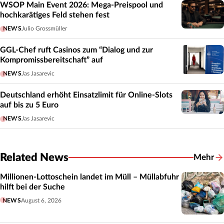
WSOP Main Event 2026: Mega-Preispool und
hochkarätiges Feld stehen fest
NEWS
Julio Grossmüller
GGL-Chef ruft Casinos zum “Dialog und zur
Kompromissbereitschaft” auf
NEWS
Jas Jasarevic
Deutschland erhöht Einsatzlimit für Online-Slots
auf bis zu 5 Euro
NEWS
Jas Jasarevic
Related News
Mehr
Related
Millionen-Lottoschein landet im Müll – Müllabfuhr
hilft bei der Suche
NEWS
August 6, 2026