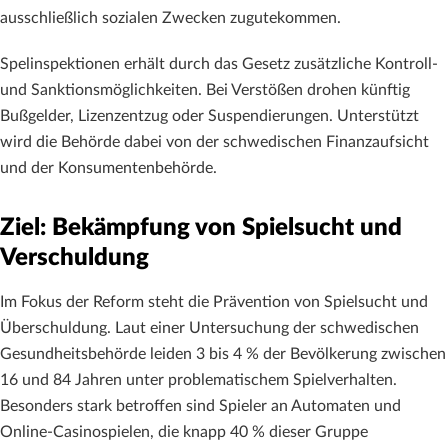
ausschließlich sozialen Zwecken zugutekommen.
Spelinspektionen erhält durch das Gesetz zusätzliche Kontroll-
und Sanktionsmöglichkeiten. Bei Verstößen drohen künftig
Bußgelder, Lizenzentzug oder Suspendierungen. Unterstützt
wird die Behörde dabei von der schwedischen Finanzaufsicht
und der Konsumentenbehörde.
Ziel: Bekämpfung von Spielsucht und
Verschuldung
Im Fokus der Reform steht die Prävention von Spielsucht und
Überschuldung. Laut einer Untersuchung der schwedischen
Gesundheitsbehörde leiden 3 bis 4 % der Bevölkerung zwischen
16 und 84 Jahren unter problematischem Spielverhalten.
Besonders stark betroffen sind Spieler an Automaten und
Online-Casinospielen, die knapp 40 % dieser Gruppe