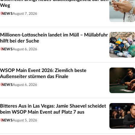
Weg
NEWS
August 7, 2026
Millionen-Lottoschein landet im Müll – Müllabfuhr
hilft bei der Suche
NEWS
August 6, 2026
WSOP Main Event 2026: Ziemlich beste
Außenseiter stürmen das Finale
NEWS
August 6, 2026
Bitteres Aus in Las Vegas: Jamie Shaevel scheidet
beim WSOP Main Event auf Platz 7 aus
NEWS
August 5, 2026