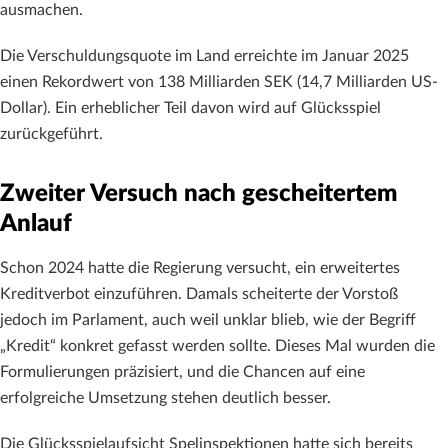
ausmachen.
Die Verschuldungsquote im Land erreichte im Januar 2025
einen Rekordwert von 138 Milliarden SEK (14,7 Milliarden US-
Dollar). Ein erheblicher Teil davon wird auf Glücksspiel
zurückgeführt.
Zweiter Versuch nach gescheitertem
Anlauf
Schon 2024 hatte die Regierung versucht, ein erweitertes
Kreditverbot einzuführen. Damals scheiterte der Vorstoß
jedoch im Parlament, auch weil unklar blieb, wie der Begriff
„Kredit“ konkret gefasst werden sollte. Dieses Mal wurden die
Formulierungen präzisiert, und die Chancen auf eine
erfolgreiche Umsetzung stehen deutlich besser.
Die Glücksspielaufsicht Spelinspektionen hatte sich bereits