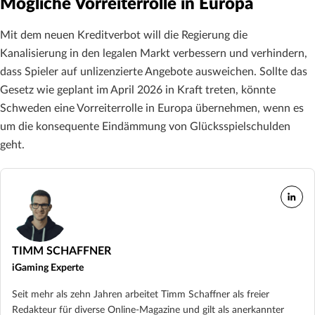
Mögliche Vorreiterrolle in Europa
Mit dem neuen Kreditverbot will die Regierung die
Kanalisierung in den legalen Markt verbessern und verhindern,
dass Spieler auf unlizenzierte Angebote ausweichen. Sollte das
Gesetz wie geplant im April 2026 in Kraft treten, könnte
Schweden eine Vorreiterrolle in Europa übernehmen, wenn es
um die konsequente Eindämmung von Glücksspielschulden
geht.
TIMM SCHAFFNER
iGaming Experte
Seit mehr als zehn Jahren arbeitet Timm Schaffner als freier
Redakteur für diverse Online-Magazine und gilt als anerkannter