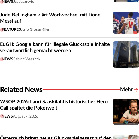
NEWS
Jas Jasarevic
Jude Bellingham klärt Wortwechsel mit Lionel
Messi auf
FEATURES
Julio Grossmüller
EuGH: Google kann für illegale Glücksspielinhalte
verantwortlich gemacht werden
NEWS
Sabine Wassicek
Related News
Mehr
Related
WSOP 2026: Lauri Saaskilahtis historischer Hero
Call spaltet die Pokerwelt
NEWS
August 7, 2026
Österreich bringt neues Glücksspielgesetz auf den