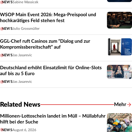
NEWS
Sabine Wassicek
WSOP Main Event 2026: Mega-Preispool und
hochkarätiges Feld stehen fest
NEWS
Julio Grossmüller
GGL-Chef ruft Casinos zum “Dialog und zur
Kompromissbereitschaft” auf
NEWS
Jas Jasarevic
Deutschland erhöht Einsatzlimit für Online-Slots
auf bis zu 5 Euro
NEWS
Jas Jasarevic
Related News
Mehr
Related
Millionen-Lottoschein landet im Müll – Müllabfuhr
hilft bei der Suche
NEWS
August 6, 2026