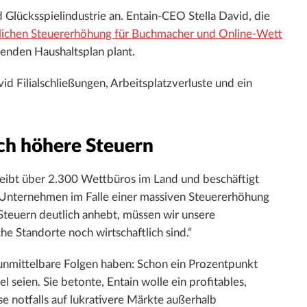
d Glücksspielindustrie an. Entain-CEO Stella David, die
lichen Steuererhöhung für Buchmacher und Online-Wett
menden Haushaltsplan plant.
vid Filialschließungen, Arbeitsplatzverluste und ein
rch höhere Steuern
reibt über 2.300 Wettbüros im Land und beschäftigt
 Unternehmen im Falle einer massiven Steuererhöhung
Steuern deutlich anhebt, müssen wir unsere
e Standorte noch wirtschaftlich sind.“
unmittelbare Folgen haben: Schon ein Prozentpunkt
l seien. Sie betonte, Entain wolle ein profitables,
e notfalls auf lukrativere Märkte außerhalb