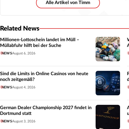
Alle Artikel von Timm
Related News
Millionen-Lottoschein landet im Müll –
Müllabfuhr hilft bei der Suche
NEWS
August 6, 2026
Sind die Limits in Online Casinos von heute
noch zeitgemäß?
NEWS
August 4, 2026
German Dealer Championship 2027 findet in
Dortmund statt
NEWS
August 3, 2026