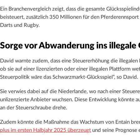
Ein Branchenvergleich zeigt, dass die gesamte Glücksspielindu
beisteuert, zusätzlich 350 Millionen für den Pferderennsport
Darts und Rugby.
Sorge vor Abwanderung ins illegale 
David warnte zudem, dass eine Steuererhöhung die illegalen
ob sie auf einer lizenzierten oder einer illegalen Plattform
Steuerpolitik wäre das Schwarzmarkt-Glücksspiel“, so David.
Sie verwies dabei auf die Niederlande, wo nach einer Steue
unlizenzierte Anbieter wuchsen. Diese Entwicklung könnte a
an der Steuerschraube drehe.
Zudem könnte die Maßnahme das Wachstum von Entain brems
plus im ersten Halbjahr 2025 überzeugt
und seine Prognose 