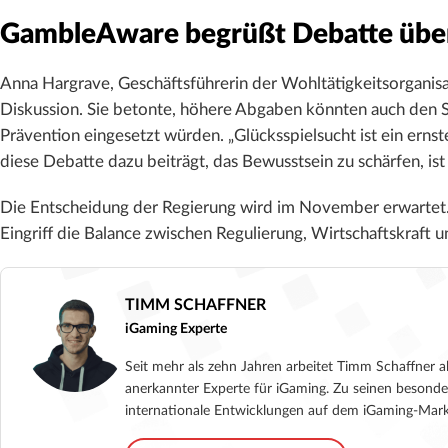
GambleAware begrüßt Debatte über
Anna Hargrave, Geschäftsführerin der Wohltätigkeitsorganis
Diskussion. Sie betonte, höhere Abgaben könnten auch den Sp
Prävention eingesetzt würden. „Glücksspielsucht ist ein erns
diese Debatte dazu beiträgt, das Bewusstsein zu schärfen, ist 
Die Entscheidung der Regierung wird im November erwartet.
Eingriff die Balance zwischen Regulierung, Wirtschaftskraft
TIMM SCHAFFNER
iGaming Experte
Seit mehr als zehn Jahren arbeitet Timm Schaffner al
anerkannter Experte für iGaming. Zu seinen besonde
internationale Entwicklungen auf dem iGaming-Mark