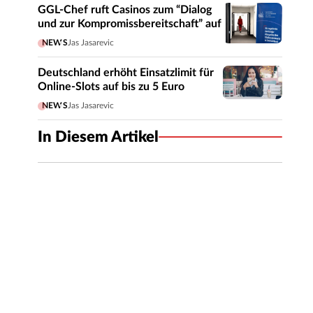
GGL-Chef ruft Casinos zum “Dialog
und zur Kompromissbereitschaft” auf
NEWS
Jas Jasarevic
Deutschland erhöht Einsatzlimit für
Online-Slots auf bis zu 5 Euro
NEWS
Jas Jasarevic
In Diesem Artikel