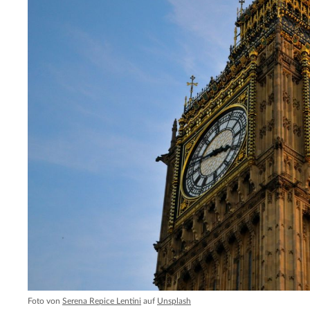
Foto von
Serena Repice Lentini
auf
Unsplash