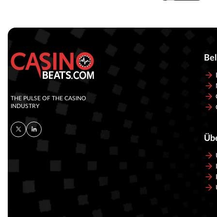
Bel
THE PULSE OF THE CASINO
INDUSTRY
Üb