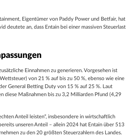
rtainment, Eigentümer von Paddy Power und Betfair, hat
vid deutete an, dass Entain bei einer massiven Steuerlast
anpassungen
 zusätzliche Einnahmen zu generieren. Vorgesehen ist
ettsteuer) von 21 % auf bis zu 50 %, ebenso wie eine
er General Betting Duty von 15 % auf 25 %. Laut
en diese Maßnahmen bis zu 3,2 Milliarden Pfund (4,29
ten Anteil leisten“, insbesondere in wirtschaftlich
bereits unseren Anteil – allein 2024 hat Entain über 513
ernehmen zu den 20 größten Steuerzahlern des Landes.