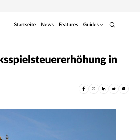
Startseite
News
Features
Guides
ksspielsteuererhöhung in