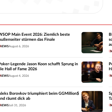
WSOP Main Event 2026: Ziemlich beste
B
Außenseiter stürmen das Finale
s
a
NEWS
August 6, 2026
Poker-Legende Jason Koon schafft Sprung in
P
die Hall of Fame 2026
H
NEWS
August 4, 2026
Aleks Borovkov triumphiert beim GGMillion$
S
und räumt dick ab
T
NEWS
Juli 31, 2026