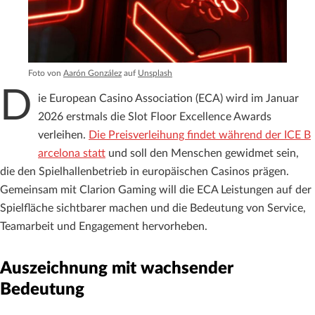
Foto von
Aarón González
auf
Unsplash
D
ie European Casino Association (ECA) wird im Januar
2026 erstmals die Slot Floor Excellence Awards
verleihen.
Die Preisverleihung findet während der ICE B
arcelona statt
und soll den Menschen gewidmet sein,
die den Spielhallenbetrieb in europäischen Casinos prägen.
Gemeinsam mit Clarion Gaming will die ECA Leistungen auf der
Spielfläche sichtbarer machen und die Bedeutung von Service,
Teamarbeit und Engagement hervorheben.
Auszeichnung mit wachsender
Bedeutung