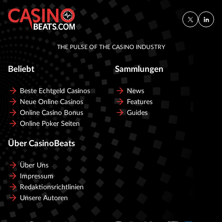
THE PULSE OF THE CASINO INDUSTRY
Beliebt
Sammlungen
Beste Echtgeld Casinos
News
Neue Online Casinos
Features
Online Casino Bonus
Guides
Online Poker Seiten
Über CasinoBeats
Über Uns
Impressum
Redaktionsrichtlinien
Unsere Autoren