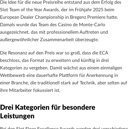
Die Idee für die neue Preisreihe entstand aus dem Erfolg des
Slot Team of the Year Awards, der im Frühjahr 2025 beim
European Dealer Championship in Bregenz Premiere hatte.
Damals wurde das Team des Casino de Monte-Carlo
ausgezeichnet, das mit professionellem Auftreten und
außergewöhnlicher Zusammenarbeit überzeugte.
Die Resonanz auf den Preis war so groß, dass die ECA
beschloss, das Format zu erweitern und künftig in drei
Kategorien zu vergeben. Damit wächst aus einem einmaligen
Wettbewerb eine dauerhafte Plattform für Anerkennung in
einer Branche, die traditionell stark auf Technik, aber selten auf
ihre Mitarbeiter fokussiert ist.
Drei Kategorien für besondere
Leistungen