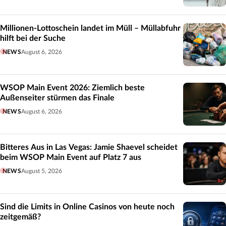
Millionen-Lottoschein landet im Müll – Müllabfuhr
hilft bei der Suche
NEWS
August 6, 2026
WSOP Main Event 2026: Ziemlich beste
Außenseiter stürmen das Finale
NEWS
August 6, 2026
Bitteres Aus in Las Vegas: Jamie Shaevel scheidet
beim WSOP Main Event auf Platz 7 aus
NEWS
August 5, 2026
Sind die Limits in Online Casinos von heute noch
zeitgemäß?