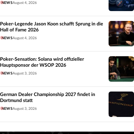
NEWS
August 4, 2026
Poker-Legende Jason Koon schafft Sprung in die
Hall of Fame 2026
NEWS
August 4, 2026
Poker-Sensation: Solana wird offizieller
Hauptsponsor der WSOP 2026
NEWS
August 3, 2026
German Dealer Championship 2027 findet in
Dortmund statt
NEWS
August 3, 2026