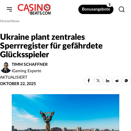
3
Bonusangebote
Home
News
»
Ukraine plant zentrales
Sperrregister für gefährdete
Glücksspieler
TIMM SCHAFFNER
iGaming Experte
AKTUALISIERT
OKTOBER 22, 2025