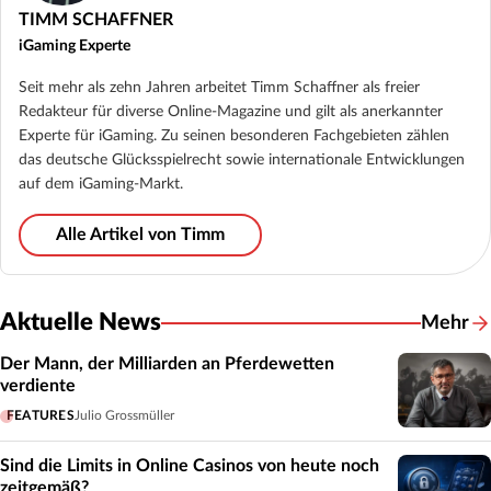
TIMM SCHAFFNER
iGaming Experte
Seit mehr als zehn Jahren arbeitet Timm Schaffner als freier
Redakteur für diverse Online-Magazine und gilt als anerkannter
Experte für iGaming. Zu seinen besonderen Fachgebieten zählen
das deutsche Glücksspielrecht sowie internationale Entwicklungen
auf dem iGaming-Markt.
Alle Artikel von Timm
Aktuelle News
Mehr
Der Mann, der Milliarden an Pferdewetten
verdiente
FEATURES
Julio Grossmüller
Sind die Limits in Online Casinos von heute noch
zeitgemäß?