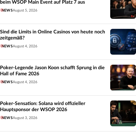
beim WSOP Main Event auf Platz 7 aus
NEWS
August 5, 2026
Sind die Limits in Online Casinos von heute noch
zeitgemäß?
NEWS
August 4, 2026
Poker-Legende Jason Koon schafft Sprung in die
Hall of Fame 2026
NEWS
August 4, 2026
Poker-Sensation: Solana wird offizieller
Hauptsponsor der WSOP 2026
NEWS
August 3, 2026