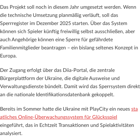
Das Projekt soll noch in diesem Jahr umgesetzt werden. Wenn
die technische Umsetzung planmäßig verläuft, soll das
Sperrregister im Dezember 2025 starten. Über das System
können sich Spieler künftig freiwillig selbst ausschließen, aber
auch Angehörige können eine Sperre für gefährdete
Familienmitglieder beantragen – ein bislang seltenes Konzept in
Europa.
Der Zugang erfolgt über das Diia-Portal, die zentrale
Bürgerplattform der Ukraine, die digitale Ausweise und
Verwaltungsdienste bündelt. Damit wird das Sperrsystem direkt
an die nationale Identifikationsdatenbank gekoppelt.
Bereits im Sommer hatte die Ukraine mit PlayCity ein neues
sta
atliches Online-Überwachungssystem für Glücksspiel
eingeführt, das in Echtzeit Transaktionen und Spielaktivitäten
analysiert.