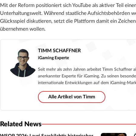
Mit der Reform positioniert sich YouTube als aktiver Teil einer
Unterhaltungswelt. Während staatliche Aufsichtsbehörden we
Glücksspiel diskutieren, setzt die Plattform damit ein Zeic
übernehmen wollen.
TIMM SCHAFFNER
iGaming Experte
Seit mehr als zehn Jahren arbeitet Timm Schaffner al
anerkannter Experte für iGaming. Zu seinen besonde
internationale Entwicklungen auf dem iGaming-Mark
Alle Artikel von Timm
Related News
WSOP 2026: Lauri Saaskilahtis historischer