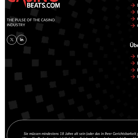
THE PULSE OF THE CASINO
INDUSTRY
Üb
Sie müssen mindestens 18 Jahre alt sein (oder das in Ihrer Gerichtsbarkeit