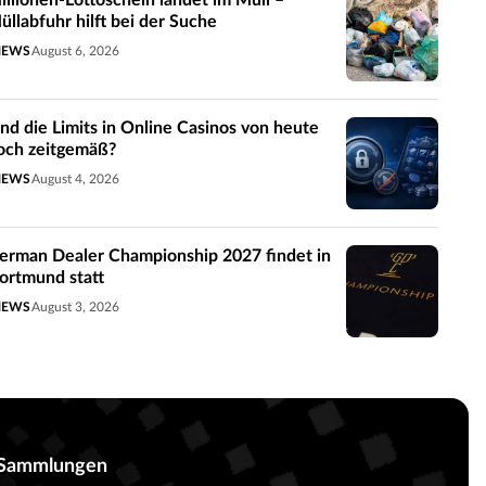
üllabfuhr hilft bei der Suche
NEWS
August 6, 2026
ind die Limits in Online Casinos von heute
och zeitgemäß?
NEWS
August 4, 2026
erman Dealer Championship 2027 findet in
ortmund statt
NEWS
August 3, 2026
Sammlungen