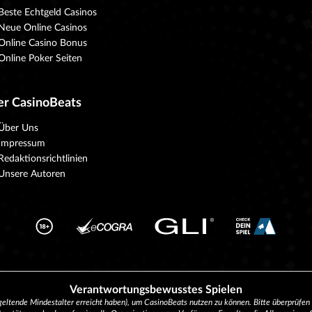
Beste Echtgeld Casinos
Neue Online Casinos
Online Casino Bonus
Online Poker Seiten
er CasinoBeats
Über Uns
Impressum
Redaktionsrichtlinien
Unsere Autoren
Verantwortungsbewusstes Spielen
 geltende Mindestalter erreicht haben), um CasinoBeats nutzen zu können. Bitte überprüfen