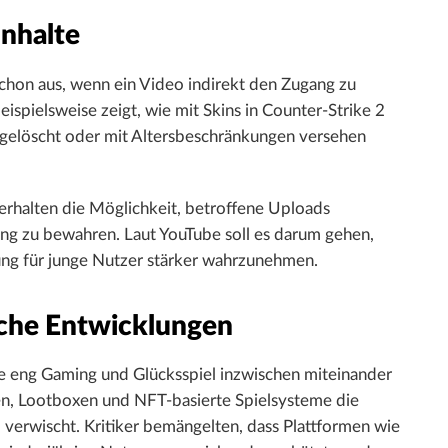
Inhalte
 schon aus, wenn ein Video indirekt den Zugang zu
spielsweise zeigt, wie mit Skins in Counter-Strike 2
te gelöscht oder mit Altersbeschränkungen versehen
 erhalten die Möglichkeit, betroffene Uploads
ung zu bewahren. Laut YouTube soll es darum gehen,
rtung für junge Nutzer stärker wahrzunehmen.
sche Entwicklungen
ie eng Gaming und Glücksspiel inzwischen miteinander
en, Lootboxen und NFT-basierte Spielsysteme die
erwischt. Kritiker bemängelten, dass Plattformen wie