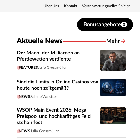
Über Uns
Kontakt
Verantwortungsvolles Spielen
Bonusangebote
3
Aktuelle News
Mehr
Der Mann, der Milliarden an
Pferdewetten verdiente
FEATURES
Julio Grossmüller
Sind die Limits in Online Casinos von
heute noch zeitgemäß?
NEWS
Sabine Wassicek
WSOP Main Event 2026: Mega-
Preispool und hochkarätiges Feld
stehen fest
NEWS
Julio Grossmüller