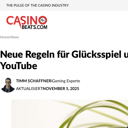
THE PULSE OF THE CASINO INDUSTRY
Home
News
»
Neue Regeln für Glücksspiel 
YouTube
TIMM SCHAFFNER
iGaming Experte
AKTUALISIERT
NOVEMBER 5, 2025