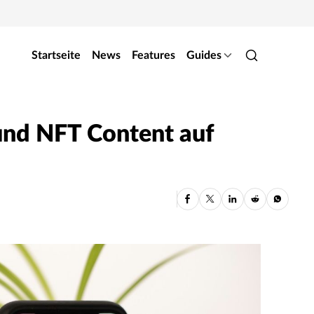
Startseite
News
Features
Guides
und NFT Content auf