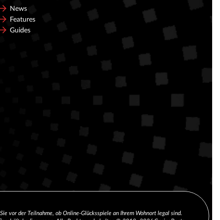
News
Features
Guides
 Sie vor der Teilnahme, ob Online-Glücksspiele an Ihrem Wohnort legal sind.