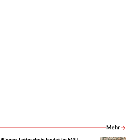
Mehr
Related New
illionen-Lottoschein landet im Müll –