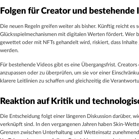
Folgen für Creator und bestehende 
Die neuen Regeln greifen weiter als bisher. Künftig reicht es
Glücksspielmechanismen mit digitalen Werten fördert. Wer bei
gewettet oder mit NFTs gehandelt wird, riskiert, dass Inhal
werden.
Für bestehende Videos gibt es eine Übergangsfrist. Creators
anzupassen oder zu überprüfen, um sie vor einer Einschränk
klarere Leitlinien zu schaffen und gleichzeitig die Verantwo
Reaktion auf Kritik und technologi
Die Entscheidung folgt einer längeren Diskussion darüber, w
verknüpft sind. In den vergangenen Jahren haben Skin-Wett
Grenzen zwischen Unterhaltung und Wetteinsatz zunehmend v