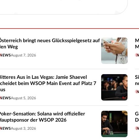
Österreich bringt neues Glücksspielgesetz auf
M
den Weg
M
NEWS
August 7, 2026
Bitteres Aus in Las Vegas: Jamie Shaevel
S
scheidet beim WSOP Main Event auf Platz 7
n
aus
NEWS
August 5, 2026
Poker-Sensation: Solana wird offizieller
G
Hauptsponsor der WSOP 2026
D
NEWS
August 3, 2026