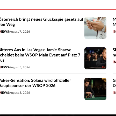
Österreich bringt neues Glücksspielgesetz auf
M
den Weg
M
NEWS
August 7, 2026
Bitteres Aus in Las Vegas: Jamie Shaevel
S
scheidet beim WSOP Main Event auf Platz 7
n
aus
NEWS
August 5, 2026
Poker-Sensation: Solana wird offizieller
G
Hauptsponsor der WSOP 2026
D
NEWS
August 3, 2026