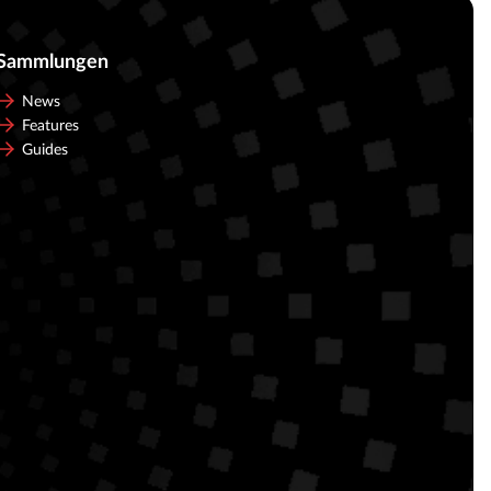
Sammlungen
News
Features
Guides