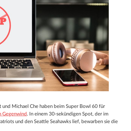
st und Michael Che haben beim Super Bowl 60 für
ch Gegenwind
. In einem 30-sekündigen Spot, der im
atriots und den Seattle Seahawks lief, bewarben sie die