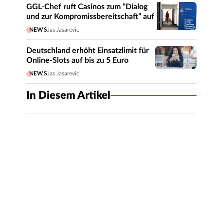
GGL-Chef ruft Casinos zum “Dialog
und zur Kompromissbereitschaft” auf
NEWS
Jas Jasarevic
Deutschland erhöht Einsatzlimit für
Online-Slots auf bis zu 5 Euro
NEWS
Jas Jasarevic
In Diesem Artikel