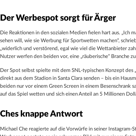
Der Werbespot sorgt für Ärger
Die Reaktionen in den sozialen Medien fielen hart aus. „Ich m
sehen will, wie sie Werbung für Sportwetten machen“, schrieb
„widerlich und verstörend, egal wie viel die Wettanbieter zah
Nutzer werfen den beiden vor, eine „räuberische“ Branche zu 
Der Spot selbst spielte mit dem SNL-typischen Konzept des „
direkt aus dem Stadion in Santa Clara senden – bis ein Hausmei
beiden nur vor einem Green Screen in einem Besenschrank sa
auf das Spiel wetten und sich einen Anteil an 5 Millionen Doll
Ches knappe Antwort
Michael Che reagierte auf die Vorwürfe in seiner Instagram-