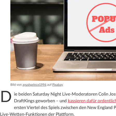
Bild von
ayushprince1996
auf
Pixabay
D
ie beiden Saturday Night Live-Moderatoren Colin Jo
DraftKings geworben – und
kassieren dafür ordentli
ersten Viertel des Spiels zwischen den New England P
Live-Wetten-Funktionen der Plattform.