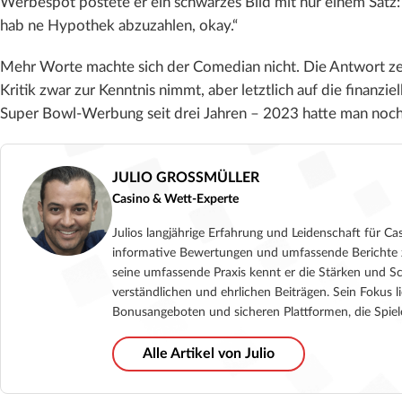
Werbespot postete er ein schwarzes Bild mit nur einem Satz: „
hab ne Hypothek abzuzahlen, okay.“
Mehr Worte machte sich der Comedian nicht. Die Antwort ze
Kritik zwar zur Kenntnis nimmt, aber letztlich auf die finanziel
Super Bowl-Werbung seit drei Jahren – 2023 hatte man noch
JULIO GROSSMÜLLER
Casino & Wett-Experte
Julios langjährige Erfahrung und Leidenschaft für Ca
informative Bewertungen und umfassende Berichte z
seine umfassende Praxis kennt er die Stärken und S
verständlichen und ehrlichen Beiträgen. Sein Fokus l
Bonusangeboten und sicheren Plattformen, die Spiel
Alle Artikel von Julio