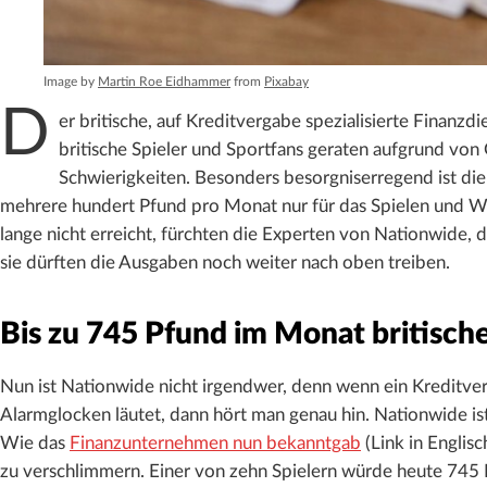
Image by
Martin Roe Eidhammer
from
Pixabay
D
er britische, auf Kreditvergabe spezialisierte Finanz
britische Spieler und Sportfans geraten aufgrund von 
Schwierigkeiten. Besonders besorgniserregend ist die
mehrere hundert Pfund pro Monat nur für das Spielen und We
lange nicht erreicht, fürchten die Experten von Nationwide,
sie dürften die Ausgaben noch weiter nach oben treiben.
Bis zu 745 Pfund im Monat britische
Nun ist Nationwide nicht irgendwer, denn wenn ein Kredit
Alarmglocken läutet, dann hört man genau hin. Nationwide is
Wie das
Finanzunternehmen nun bekanntgab
(Link in Englisc
zu verschlimmern. Einer von zehn Spielern würde heute 745