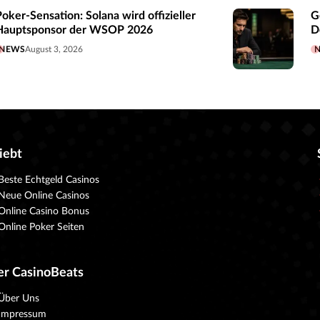
Poker-Sensation: Solana wird offizieller
G
Hauptsponsor der WSOP 2026
D
NEWS
August 3, 2026
iebt
Beste Echtgeld Casinos
Neue Online Casinos
Online Casino Bonus
Online Poker Seiten
er CasinoBeats
Über Uns
Impressum