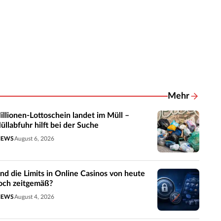
Mehr
Related New
illionen-Lottoschein landet im Müll –
üllabfuhr hilft bei der Suche
NEWS
August 6, 2026
ind die Limits in Online Casinos von heute
och zeitgemäß?
NEWS
August 4, 2026