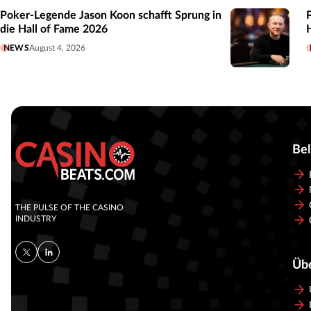
Poker-Legende Jason Koon schafft Sprung in
die Hall of Fame 2026
NEWS
August 4, 2026
Bel
THE PULSE OF THE CASINO
INDUSTRY
Üb