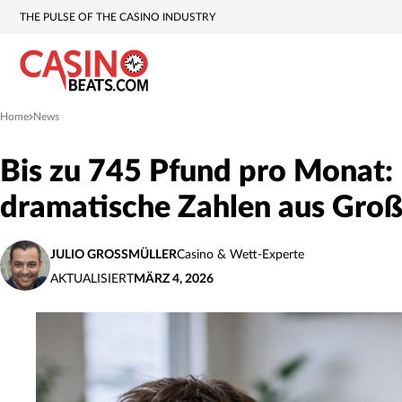
THE PULSE OF THE CASINO INDUSTRY
Home
News
»
Bis zu 745 Pfund pro Monat:
dramatische Zahlen aus Groß
JULIO GROSSMÜLLER
Casino & Wett-Experte
AKTUALISIERT
MÄRZ 4, 2026