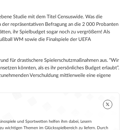
ebene Studie mit dem Titel Censuswide. Was die
in der repräsentativen Befragung an die 2 000 Probanten
ätten, ihr Spielbudget sogar noch zu vergrößern! Als
ußball WM sowie die Finalspiele der UEFA
und für drastischere Spielerschutzmaßnahmen aus. “Wir
setzen könnten, als es ihr persönliches Budget erlaubt”.
 zunehmenden Verschuldung mittlerweile eine eigene
sinospiele und Sportwetten helfen ihm dabei, Lesern
u wichtigen Themen im Glücksspielbereich zu liefern. Durch