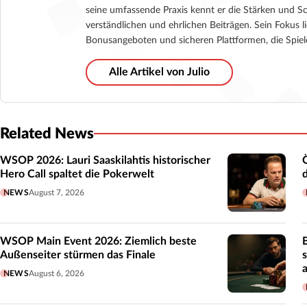
seine umfassende Praxis kennt er die Stärken und S
verständlichen und ehrlichen Beiträgen. Sein Fokus l
Bonusangeboten und sicheren Plattformen, die Spiel
Alle Artikel von Julio
Related News
WSOP 2026: Lauri Saaskilahtis historischer
Hero Call spaltet die Pokerwelt
NEWS
August 7, 2026
WSOP Main Event 2026: Ziemlich beste
Außenseiter stürmen das Finale
NEWS
August 6, 2026