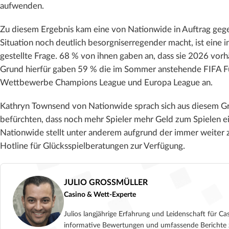
aufwenden.
Zu diesem Ergebnis kam eine von Nationwide in Auftrag geg
Situation noch deutlich besorgniserregender macht, ist eine 
gestellte Frage. 68 % von ihnen gaben an, dass sie 2026 vorh
Grund hierfür gaben 59 % die im Sommer anstehende FIFA F
Wettbewerbe Champions League und Europa League an.
Kathryn Townsend von Nationwide sprach sich aus diesem Gr
befürchten, dass noch mehr Spieler mehr Geld zum Spielen ein
Nationwide stellt unter anderem aufgrund der immer weiter
Hotline für Glücksspielberatungen zur Verfügung.
JULIO GROSSMÜLLER
Casino & Wett-Experte
Julios langjährige Erfahrung und Leidenschaft für Ca
informative Bewertungen und umfassende Berichte z