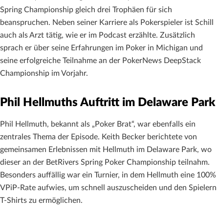
Spring Championship gleich drei Trophäen für sich
beanspruchen. Neben seiner Karriere als Pokerspieler ist Schill
auch als Arzt tätig, wie er im Podcast erzählte. Zusätzlich
sprach er über seine Erfahrungen im Poker in Michigan und
seine erfolgreiche Teilnahme an der PokerNews DeepStack
Championship im Vorjahr.
Phil Hellmuths Auftritt im Delaware Park
Phil Hellmuth, bekannt als „Poker Brat“, war ebenfalls ein
zentrales Thema der Episode. Keith Becker berichtete von
gemeinsamen Erlebnissen mit Hellmuth im Delaware Park, wo
dieser an der BetRivers Spring Poker Championship teilnahm.
Besonders auffällig war ein Turnier, in dem Hellmuth eine 100%
VPiP-Rate aufwies, um schnell auszuscheiden und den Spielern
T-Shirts zu ermöglichen.