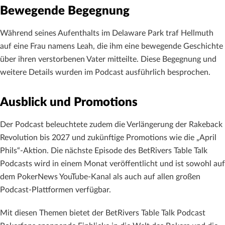
Bewegende Begegnung
Während seines Aufenthalts im Delaware Park traf Hellmuth
auf eine Frau namens Leah, die ihm eine bewegende Geschichte
über ihren verstorbenen Vater mitteilte. Diese Begegnung und
weitere Details wurden im Podcast ausführlich besprochen.
Ausblick und Promotions
Der Podcast beleuchtete zudem die Verlängerung der Rakeback
Revolution bis 2027 und zukünftige Promotions wie die „April
Phils“-Aktion. Die nächste Episode des BetRivers Table Talk
Podcasts wird in einem Monat veröffentlicht und ist sowohl auf
dem PokerNews YouTube-Kanal als auch auf allen großen
Podcast-Plattformen verfügbar.
Mit diesen Themen bietet der BetRivers Table Talk Podcast