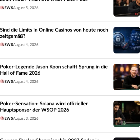
NEWS
August 5, 2026
Sind die Limits in Online Casinos von heute noch
zeitgemäß?
NEWS
August 4, 2026
Poker-Legende Jason Koon schafft Sprung in die
Hall of Fame 2026
NEWS
August 4, 2026
Poker-Sensation: Solana wird offizieller
Hauptsponsor der WSOP 2026
NEWS
August 3, 2026