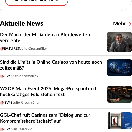
Alle Artikel von Julio
Aktuelle News
Mehr
Der Mann, der Milliarden an Pferdewetten
verdiente
FEATURES
Julio Grossmüller
Sind die Limits in Online Casinos von heute noch
zeitgemäß?
NEWS
Sabine Wassicek
WSOP Main Event 2026: Mega-Preispool und
hochkarätiges Feld stehen fest
NEWS
Julio Grossmüller
GGL-Chef ruft Casinos zum “Dialog und zur
Kompromissbereitschaft” auf
NEWS
Jas Jasarevic