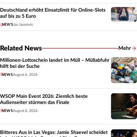
Deutschland erhöht Einsatzlimit für Online-Slots
auf bis zu 5 Euro
NEWS
Jas Jasarevic
Related News
Mehr
Related
Millionen-Lottoschein landet im Müll – Müllabfuhr
hilft bei der Suche
NEWS
August 6, 2026
WSOP Main Event 2026: Ziemlich beste
Außenseiter stürmen das Finale
NEWS
August 6, 2026
Bitteres Aus in Las Vegas: Jamie Shaevel scheidet