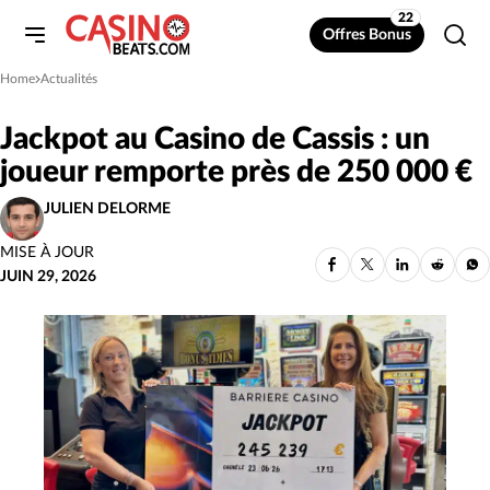
22
Offres Bonus
Home
Actualités
»
Jackpot au Casino de Cassis : un
joueur remporte près de 250 000 €
JULIEN DELORME
MISE À JOUR
JUIN 29, 2026