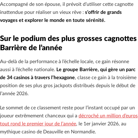
Accompagné de son épouse, il prévoit d’utiliser cette cagnotte
inattendue pour réaliser un vieux rêve :
s’offrir de grands
voyages et explorer le monde en toute sérénité.
Sur le podium des plus grosses cagnottes
Barrière de l’année
Au-delà de la performance à l’échelle locale, ce gain résonne
aussi à l’échelle nationale.
Le groupe Barrière, qui gère un parc
de 34 casinos à travers l’hexagone
, classe ce gain à la troisième
position de ses plus gros jackpots distribués depuis le début de
l’année 2026.
Le sommet de ce classement reste pour l’instant occupé par un
joueur extrêmement chanceux qui a
décroché un million d’euros
tout rond le premier jour de l’année
, le 1er janvier 2026, au
mythique casino de Deauville en Normandie.